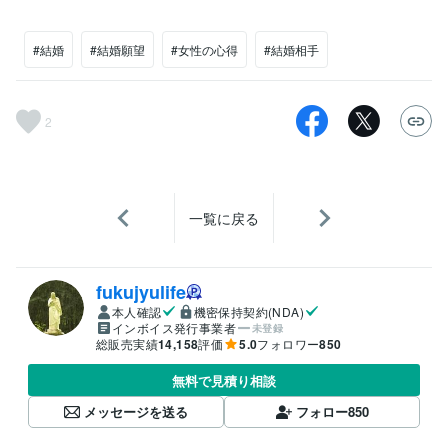
#結婚
#結婚願望
#女性の心得
#結婚相手
2
一覧に戻る
fukujyulife
本人確認
機密保持契約(NDA)
インボイス発行事業者
未登録
総販売実績
14,158
評価
5.0
フォロワー
850
無料で見積り相談
メッセージを送る
フォロー
850