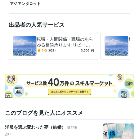
アジアンタロット
出品者の人気サービス
転職・人間関係・職場のあら
相手
ゆる相談承ります リピータ
っき
ー多数！経験豊かな鑑定師に
ドが
5.0
(1628)
3,000
円
4.9
にご相談ください
来を
このブログを見た人にオススメ
洋服を選ぶ変わった夢（結婚）
記事
占い