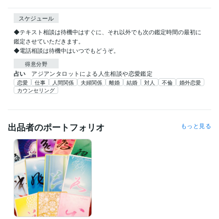
スケジュール
◆テキスト相談は待機中はすぐに、それ以外でも次の鑑定時間の最初に
鑑定させていただきます。

得意分野
占い
アジアンタロットによる人生相談や恋愛鑑定
恋愛
仕事
人間関係
夫婦関係
離婚
結婚
対人
不倫
婚外恋愛
カウンセリング
出品者のポートフォリオ
もっと見る