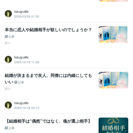
fukujyulife
2026/03/09 01:35
本当に恋人や結婚相手が欲しいのでしょうか？
記事
占い
fukujyulife
2025/12/18 11:28
結婚が決まるまで友人、同僚には内緒にしても
いい
記事
占い
fukujyulife
2025/12/16 03:15
【結婚相手は“偶然”ではなく、魂が選ぶ相手】
記事