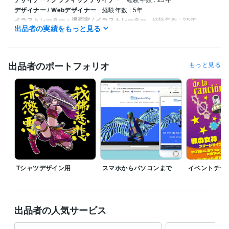
デザイナー / Webデザイナー
経験年数 : 5年
イラストレーター・漫画家 / イラストレーター
経験年数 : 25年
出品者の実績をもっと見る
クリエイター / 動画クリエイター
経験年数 : 5年
職歴
愛知県内の印刷会社
2004年3月 ~ 2017年3月
出品者のポートフォリオ
もっと見る
受賞歴
K市納涼まつりポスターデザインコンペ採用
資格・検定
MUD協会・メディア・ユニバーサルデザイン・2級ディレクター
取
得年 : 2015年
JADP認定メンタル心理カウンセラー
取得年 : 2018年
JADP認定上級心理カウンセラー
取得年 : 2018年
上級心理カウンセラー
取得年 : 2018年
Tシャツデザイン用
スマホからパソコンまで
イベントチラ
プログラミング言語・フレームワーク
CSS:6年
HTML:6年
JavaScript:6年
ビジネス・クリエイティブツール
出品者の人気サービス
Google スプレッドシート:2年
ChatGPT:1年
Adobe Firefly:1年
Adobe Photoshop:25年
Adobe Premiere Pro:5年