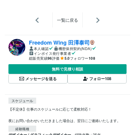
一覧に戻る
Freedom Wing 田澤泰司
本人確認
機密保持契約(NDA)
インボイス発行事業者
総販売実績
96
評価
5.0
フォロワー
108
無料で見積り相談
メッセージを送る
フォロー
108
スケジュール
【不定休】仕事のスケジュールに応じて柔軟対応！

夜にお問い合わせいただきました場合は、翌日にご連絡いたします。
経験職種
デザイナー / グラフィックデザイナー
経験年数 : 25年