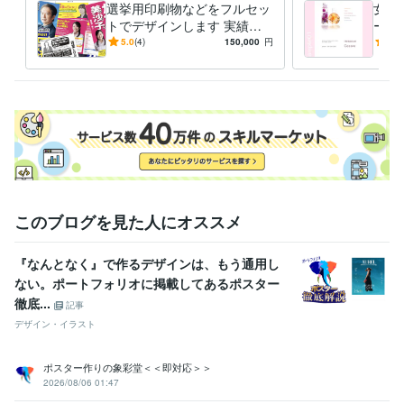
選挙用印刷物などをフルセッ
女性
Adobe Illustrator:25年
Adobe InDesign:15年
Live2D:1年
トでデザインします 実績多
ー・
Adobe After Effects:3年
Adobe Audition:3年
数！『見やすさ徹底重視‼︎』
フェ
5.0
(4)
150,000
円
5.0
わかりやすく政策アピール！
い雰
その他ツール
Dreamweaver:6年
得意分野
デザイン制作
印刷媒体・キャラクター作成
ビジネス
印刷
キャラクター
イラスト
悩み相談・カウンセリング
心理カウンセラー
カウンセリング
学歴
このブログを見た人にオススメ
名古屋経済大学
1992年3月 ~ 1996年2月
『なんとなく』で作るデザインは、もう通用し
ない。ポートフォリオに掲載してあるポスター
徹底...
記事
デザイン・イラスト
ポスター作りの象彩堂＜＜即対応＞＞
2026/08/06 01:47