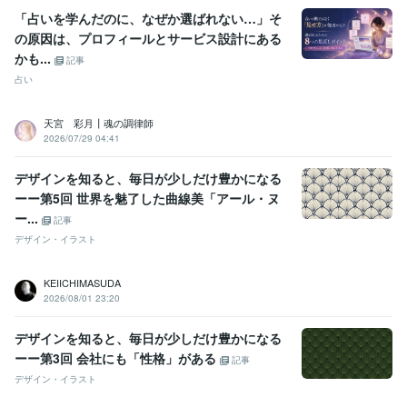
「占いを学んだのに、なぜか選ばれない…」そ
の原因は、プロフィールとサービス設計にある
かも...
記事
占い
天宮 彩月┃魂の調律師
2026/07/29 04:41
デザインを知ると、毎日が少しだけ豊かになる
ーー第5回 世界を魅了した曲線美「アール・ヌ
ー...
記事
デザイン・イラスト
KEIICHIMASUDA
2026/08/01 23:20
デザインを知ると、毎日が少しだけ豊かになる
ーー第3回 会社にも「性格」がある
記事
デザイン・イラスト