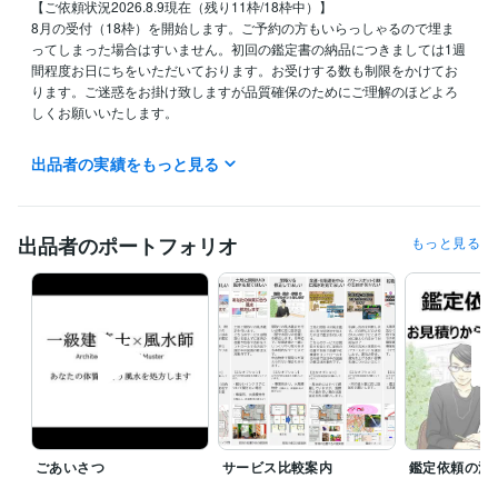
【ご依頼状況2026.8.9現在（残り11枠/18枠中）】

8月の受付（18枠）を開始します。ご予約の方もいらっしゃるので埋ま
ってしまった場合はすいません。初回の鑑定書の納品につきましては1週
間程度お日にちをいただいております。お受けする数も制限をかけてお
ります。ご迷惑をお掛け致しますが品質確保のためにご理解のほどよろ
しくお願いいたします。

【お休みについて】

出品者の実績をもっと見る
８月のお休みは21～23日を予定しています。お盆期間は通常営業で対応
させていただきます。

【招待URLをシェアしてポイントGET！】

出品者のポートフォリオ
もっと見る
招待URLをシェアし、お友達が招待URLからココナラの会員登録をし、
初回取引完了したら、会員登録時に1,000円分のポイントをプレゼント。

招待URL：https://coconala.com/invite/S3F0VB

招待コード：S3F0VB

【対応可能時間（年末年始を除く）】

9：00～22：00（平日の日中は対応が遅れがちです）

常時繁忙状態でメッセージの返信が遅れがちですが順次対応しますので
お待ちください。
経験職種
ごあいさつ
サービス比較案内
鑑定依頼の流
コンサルタント / 経営コンサルタント
経験年数 : 10年