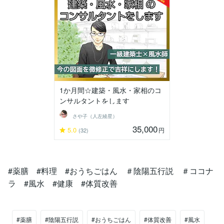
1か月間☆建築・風水・家相のコ
ンサルタントをします
さや子（人左綾星）
35,000
5.0
円
(32)
#薬膳 #料理 #おうちごはん ＃陰陽五行説 ＃ココナ
ラ #風水 #健康 #体質改善
#薬膳
#陰陽五行説
#おうちごはん
#体質改善
#風水