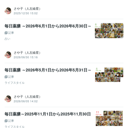
プログラミング言語・フレームワーク
Java:10年
JavaScript:10年
Visual Basic:10年
さや子（人左綾星）
2025/12/30 15:02
ビジネス・クリエイティブツール
Access:10年
Excel:19年
Google サイト:26年
毎日薬膳 ～2026年6月1日から2026年6月30日～
Google スプレッドシート:10年
Google スライド:10年
記事
Google ドキュメント:10年
PowerPoint:22年
Word:25年
Google Analytics:10年
Google Search Console:10年
ChatGPT:3年
占い
AutoCAD:23年
Jw_cad:23年
Stable Diffusion:3年
さや子（人左綾星）
得意分野
2026/06/30 15:16
占い
風水（土地および間取り）の鑑定
風水（土地のみ）の鑑定
太
陽算命学鑑定
パワースポット・祐気取り・引っ越しの吉凶
占い関連
毎日薬膳 ～2026年5月1日から2026年5月31日～
の記事・その他監修
間取りの修正案のアドバイス
記事
風水
建築
漢方医学
九星気学
太陽算命学
八宅方位
陰陽五行説
中医学
パワースポット
祐気取り
ライフスタイル
ビジネス代行・事務代行
建築相談・セカンドオピニオン
建築設計
法令相談
建築基準法
一級建築士
建築主事資格
構造計算
さや子（人左綾星）
家相相談
土地の安全性
民法
行政法一般
2026/06/05 14:02
学歴
早稲田大学
2001年3月 ~ 2007年2月
毎日薬膳～2025年11月1日から2025年11月30日
記事
ライフスタイル