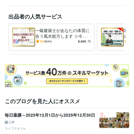
建築・土木・施工管理 / 建設コンサルタント
経験年数 : 14年
建築・土木・施工管理 / 施工管理・監理
経験年数 : 14年
ライフスタイル・その他 / 占い師
経験年数 : 21年
出品者の人気サービス
ライフスタイル・その他 / 講師・インストラクター
経験年数 : 21年
一級建築士があなたの体質に
3か
職歴
合う風水処方します ☆今の
のコ
東京都内特定行政庁ほか
2007年3月 ~ 2020年2月
間取りのままで運気を上げる
☆一
5.0
(644)
8,000
円
5.0
開発コンサルタント
2018年3月 ~ 現在
☆新築賃貸中古の地相家相鑑
ーの
風水学派「綾統学派」
2000年2月 ~ 現在
定
ピニ
受賞歴
ノベルティカレンダー2023の監修（㈱エクシーズジャパン様）
間取
りと収納力に関するシンポジウム
現代語訳『家相秘伝書』下巻　
【出版】
楽天証券『美人のマネ活』【寄稿】
現代語訳『家相秘伝
書』上巻　【出版】
雑誌取材（台湾の雑誌です）
透水コンクリート
打設パネル「Dotcon」の商品紹介 
資格・検定
このブログを見た人にオススメ
1級建築士
取得年 : 2008年
防災士
取得年 : 2017年
毎日薬膳～2025年12月1日から2025年12月30日
福祉住環境コーディネーター
取得年 : 2005年
記事
風水アドバイザー
取得年 : 2019年
ライフスタイル