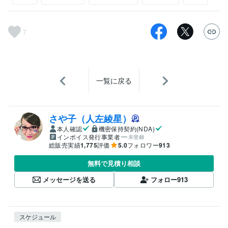
7
一覧に戻る
さや子（人左綾星）
本人確認
機密保持契約(NDA)
インボイス発行事業者
未登録
総販売実績
1,775
評価
5.0
フォロワー
913
無料で見積り相談
メッセージを送る
フォロー
913
スケジュール