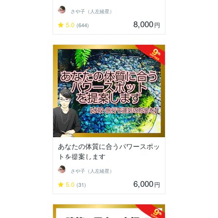
さや子（人左綾星）
8,000
5.0
円
(644)
あなたの体質に合うパワースポッ
トを提案します
さや子（人左綾星）
6,000
5.0
円
(31)