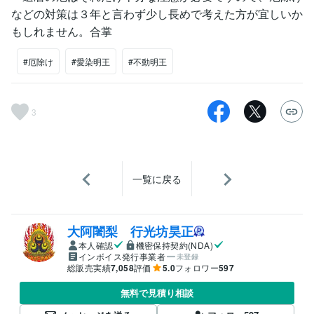
などの対策は３年と言わず少し長めで考えた方が宜しいか
もしれません。合掌
#厄除け
#愛染明王
#不動明王
3
一覧に戻る
大阿闍梨 行光坊昊正
本人確認
機密保持契約(NDA)
インボイス発行事業者
未登録
総販売実績
7,058
評価
5.0
フォロワー
597
無料で見積り相談