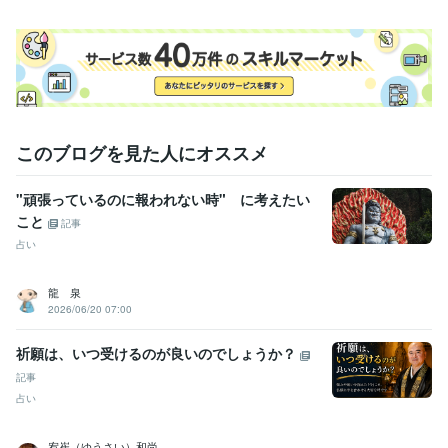
このブログを見た人にオススメ
"頑張っているのに報われない時" に考えたい
こと
記事
占い
龍 泉
2026/06/20 07:00
祈願は、いつ受けるのが良いのでしょうか？
記事
占い
宥崔（ゆうさい）和尚