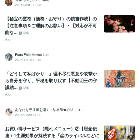
2026/08/07 12:38
【秘宝の霊符（護符・お守り）の鎮書作成】の
【注意事項＆ご理解のお願い】・【対応が不可
能な...
記事
占い
Fucu Fate Moves Lab
2025/11/12 12:18
「どうして私ばかり…」理不尽な悪意や攻撃か
ら自分を守り、平穏を取り戻す【不動明王の守
護結...
記事
占い
あなたを守り運を開く・結界師★心結（ココ
2026/01/29 11:22
お買い得サービス（隠れメニュー）②【思念伝
達＋1生涯効果が持続する『恋のライバルなどに