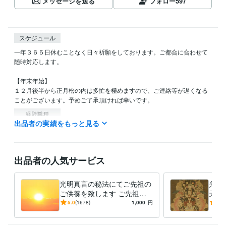
メッセージを送る
フォロー
597
スケジュール
一年３６５日休むことなく日々祈願をしております。ご都合に合わせて
随時対応します。

【年末年始】

１２月後半から正月松の内は多忙を極めますので、ご連絡等が遅くなる
経験職種
出品者の実績をもっと見る
ライフスタイル・その他 / その他
経験年数 : 50年
資格・検定
司法試験
取得年 : 1987年
出品者の人気サービス
得意分野
占い
鑑定、祈祷
光明真言の秘法にてご先祖の
弁才
仏教
ご供養を致します ご先祖を
天合
ご供養して運を開きたい方、
強力
5.0
(1678)
1,000
円
5.0
語学力
障りを除きたい方に最適です
法で
英語
ビジネスレベル