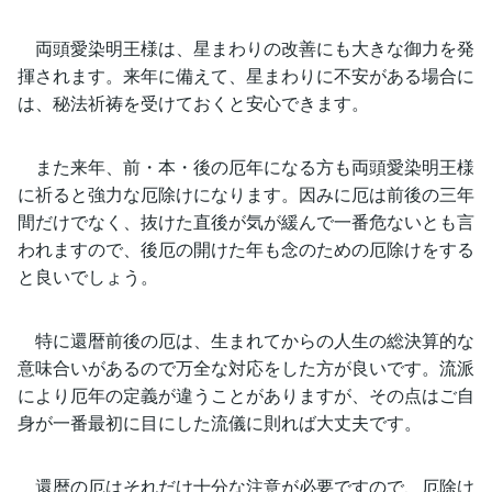
両頭愛染明王様は、星まわりの改善にも大きな御力を発
揮されます。来年に備えて、星まわりに不安がある場合に
は、秘法祈祷を受けておくと安心できます。
また来年、前・本・後の厄年になる方も両頭愛染明王様
に祈ると強力な厄除けになります。因みに厄は前後の三年
間だけでなく、抜けた直後が気が緩んで一番危ないとも言
われますので、後厄の開けた年も念のための厄除けをする
と良いでしょう。
特に還暦前後の厄は、生まれてからの人生の総決算的な
意味合いがあるので万全な対応をした方が良いです。流派
により厄年の定義が違うことがありますが、その点はご自
身が一番最初に目にした流儀に則れば大丈夫です。
還暦の厄はそれだけ十分な注意が必要ですので、厄除け