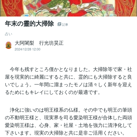
年末の靈的大掃除
記事
占い
大阿闍梨 行光坊昊正
2024/12/28 12:00
今年も残すところ僅かとなりました。大掃除等で家・社
屋を現実的に綺麗にすると共に、霊的にも大掃除すると良
いでしょう。一年間に溜まったモノは清々しく新年を迎え
るためにもキレイにしておくのが最適です。
浄化に強いのは明王様系の仏様。その中でも明王の筆頭
の不動明王様と、現実界を司る愛染明王様が合体した両頭
愛染明王様は、心身、家・社屋・土地を強力に清浄化して
下さいます。現実の大掃除と共に是非ご活用ください。