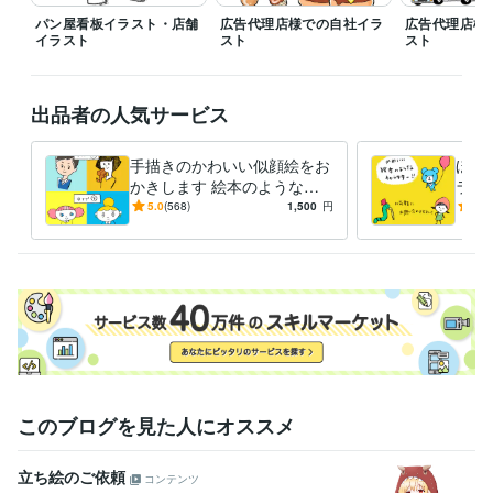
パン屋看板イラスト・店舗
広告代理店様での自社イラ
広告代理店様
イラスト
スト
スト
出品者の人気サービス
手描きのかわいい似顔絵をお
ほん
かきします 絵本のような似
ラク
顔絵◯アイコン、プレゼント
筆タ
5.0
(568)
1,500
円
5.0
などに
品や
うぞ
このブログを見た人にオススメ
立ち絵のご依頼
コンテンツ