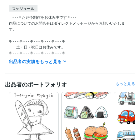
スケジュール
　- - -＊ただ今制作をお休み中です＊- - -

作品についてのお問合せはダイレクトメッセージからお願いいたしま
す。

❉ - - - ❉ - - - ❉ - - - ❉ - - - ❉ - - - ❉ 

　　土・日・祝日はお休みです。

❉ - - - ❉ - - - ❉ - - - ❉ - - - ❉ - - - ❉ 

出品者の実績をもっと見る
メッセージは下記の時間帯に確認しています。

　❉AM/8:00〜AM/10:00
経験職種
出品者のポートフォリオ
もっと見る
イラストレーター・漫画家 / イラストレーター
経験年数 : 2年
イラストレーター・漫画家 / キャラクターデザイナー
経験年数 : 2年
ビジネス・クリエイティブツール
Adobe Photoshop:5年
Adobe Illustrator:4年
得意分野
イラスト作成・漫画制作
イラスト、キャラクターデザイン
広告
イラスト
キャラクター