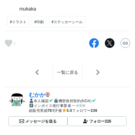
mukaka
#イラスト
#印刷
#ステッカーシール
5
一覧に戻る
むかか
本人確認
機密保持契約(NDA)
インボイス発行事業者
未登録
総販売実績
781
評価
5.0
フォロワー
226
メッセージを送る
フォロー
226