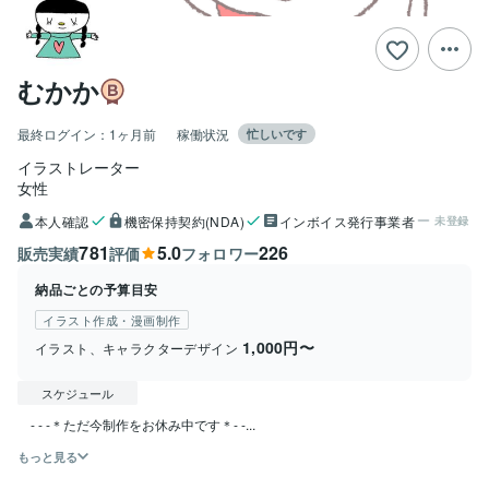
むかか
最終ログイン：
1ヶ月前
稼働状況
忙しいです
イラストレーター
女性
本人確認
機密保持契約(NDA)
インボイス発行事業者
未登録
781
5.0
226
販売実績
評価
フォロワー
納品ごとの予算目安
イラスト作成・漫画制作
1,000円〜
イラスト、キャラクターデザイン
スケジュール
　- - -＊ただ今制作をお休み中です＊- -...
もっと見る