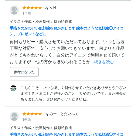
by 女性
1年前
イラスト作成・漫画制作
>
似顔絵作成
手描きのかわいい似顔絵をおかきします 絵本のような似顔絵◯アイコ
ン、プレゼントなどに
何回もリピート購入させていただいております。いつも迅速
丁寧な対応で、安心してお願いできています。何よりも作品
がとてもかわいらしく、自分はアイコンで利用させて頂いて
おりますが、他の方からほめられることが...
続きを読む
参考になった
こちらこそ、いつも楽しく制作させていただきありがとうござい
ます！皆さまにもご好評とのこと、大変嬉しいです。また機会が
ありましたら、ぜひお声がけくださいね。
by みーことだいふく
1年前
イラスト作成・漫画制作
>
似顔絵作成
手描きのかわいい似顔絵をおかきします 絵本のような似顔絵◯アイコ