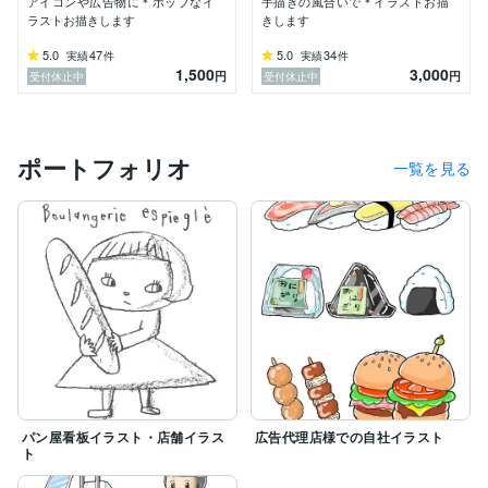
アイコンや広告物に＊ポップなイ
手描きの風合いで＊イラストお描
ラストお描きします
きします
5.0
47
5.0
34
実績
件
実績
件
1,500
3,000
円
円
受付休止中
受付休止中
ポートフォリオ
一覧を見る
パン屋看板イラスト・店舗イラス
広告代理店様での自社イラスト
ト