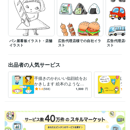
Adobe Photoshop:5年
Adobe Illustrator:4年
得意分野
イラスト作成・漫画制作
イラスト、キャラクターデザイン
広告
イラスト
キャラクター
パン屋看板イラスト・店舗
広告代理店様での自社イラ
広告代理店様
イラスト
スト
スト
出品者の人気サービス
手描きのかわいい似顔絵をお
ほん
かきします 絵本のような似
ラク
顔絵◯アイコン、プレゼント
筆タ
5.0
(568)
1,500
円
5.0
などに
品や
うぞ