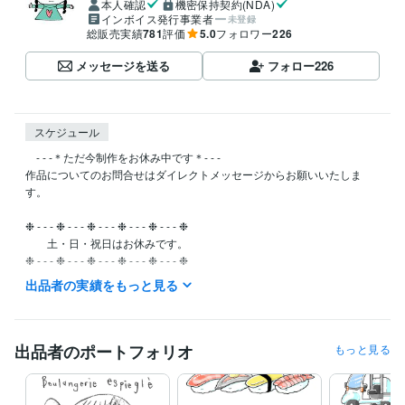
本人確認
機密保持契約(NDA)
インボイス発行事業者
未登録
総販売実績
781
評価
5.0
フォロワー
226
メッセージを送る
フォロー
226
スケジュール
　- - -＊ただ今制作をお休み中です＊- - -

作品についてのお問合せはダイレクトメッセージからお願いいたしま
す。

❉ - - - ❉ - - - ❉ - - - ❉ - - - ❉ - - - ❉ 

　　土・日・祝日はお休みです。

❉ - - - ❉ - - - ❉ - - - ❉ - - - ❉ - - - ❉ 

出品者の実績をもっと見る
メッセージは下記の時間帯に確認しています。

　❉AM/8:00〜AM/10:00
経験職種
出品者のポートフォリオ
もっと見る
イラストレーター・漫画家 / イラストレーター
経験年数 : 2年
イラストレーター・漫画家 / キャラクターデザイナー
経験年数 : 2年
ビジネス・クリエイティブツール