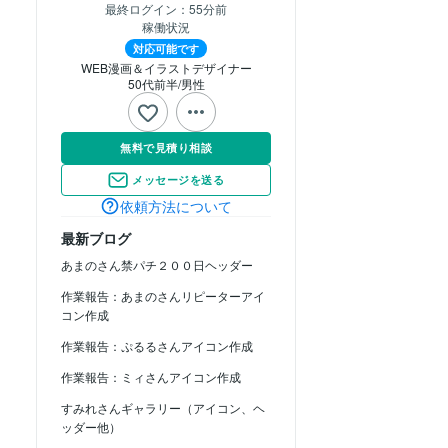
最終ログイン：
55分前
稼働状況
対応可能です
WEB漫画＆イラストデザイナー
50代前半
男性
無料で見積り相談
メッセージを送る
依頼方法について
最新ブログ
あまのさん禁パチ２００日ヘッダー
作業報告：あまのさんリピーターアイ
コン作成
作業報告：ぷるるさんアイコン作成
作業報告：ミィさんアイコン作成
すみれさんギャラリー（アイコン、ヘ
ッダー他）