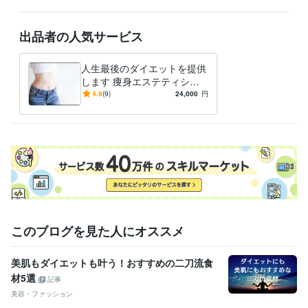
住まい・美容・生活相談
ダイエット
ダイエット
ダイエットマインド
痩せたい
頑張らない
出品者の人気サービス
パーソナルダイエット
美しく痩せる
人生最後のダイエットを提供
します 痩身エステティシャ
ン、ヨガ講師等経験プロのサ
4.9
(9)
24,000
円
ポートです⭐
このブログを見た人にオススメ
美肌もダイエットも叶う！おすすめの二刀流食
材5選
記事
美容・ファッション