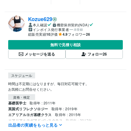
Kozue629
本人確認
機密保持契約(NDA)
インボイス発行事業者
未登録
総販売実績
10
評価
4.9
フォロワー
26
無料で見積り相談
メッセージを送る
フォロー
26
スケジュール
時間は不定期にはなりますが、毎日対応可能です。

お気軽にお問合せください。
資格・検定
基礎医学士
取得年 : 2011年
英国式リフレクソロジー
取得年 : 2019年
エアリアルヨガ基礎クラス
取得年 : 2015年
エアリアルヨガアドバンスクラス
取得年 : 2017年
出品者の実績をもっと見る
得意分野