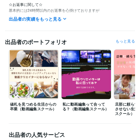
☆お返事に関して☆

基本的には24時間以内のお返事を心掛けておりますが

都合がつかない場合は48時間ほどいただくことがありますのでご理解い
出品者の実績をもっと見る
ただけますと助かります。

☆お急ぎの方へ☆

特にお急ぎの方などは慌ててご購入なさらず…

出品者のポートフォリオ
もっと見る
スケジュールが合わない時のキャンセル作業などがお互いに面倒ですの
で…。

いったん落ち着いてメッセージなどでスケジュールをご相談の上ご購入
いただけますと助かります。

☆直近でスケジュール☆

現在、広告バナー制作サービス、Facebook広告のご相談サービスともに
かなりご好評をいただいております。

また、一つ一つの作成やご対応にかなりこだわり抜いて対応させていた
だいておりますので、時間がかかることをご了承くださいませ。
値札を見つめる生活からの
私に動画編集って合って
旦那に頼らず
経験職種
卒業（動画編集スクール）
る？（動画編集スクール）
させない生活
スクール）
デザイナー / その他デザイナー
経験年数 : 3年
クリエイター / コピーライター
経験年数 : 3年
クリエイター / ライター・編集
経験年数 : 4年
マーケティング / Web広告運用
経験年数 : 3年
出品者の人気サービス
マーケティング / リサーチ・データ分析
経験年数 : 3年