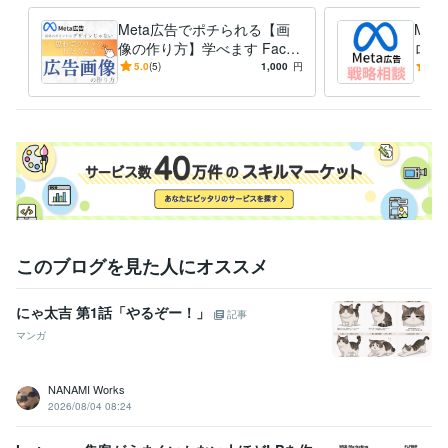
Meta広告でポチられる【画
Me
職歴
像の作り方】学べます Faceb
ロが
株式会社マーケティングダイレクト
2021年7月 ~ 2022年12月
ook広告の成果を決めるのは
【壁
5.0
(5)
1,000
円
5.0
デザインではありません
を全
ビジネス・クリエイティブツール
ドバ
Google Analytics:1年
Google Tag Manager:2年
CapCut:1年
Canva:3年
得意分野
集客・マーケティング相談
全体的なマーケティング戦略の見直し
ビジネス
戦略
集客・マーケティング相談
Facebook広告(Meta広告)
Facebook広告
コンサルタント
操作方法
設定方法
広告マーケティング
広告運用
このブログを見た人にオススメ
にゃ太吉 第1話「やるぞー！」
記事
マンガ
NANAMI Works
2026/08/04 08:24