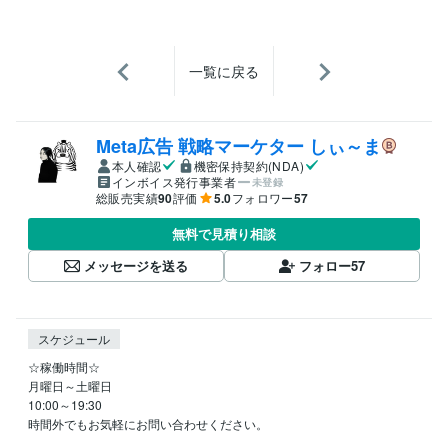
一覧に戻る
Meta広告 戦略マーケター しぃ～ま
本人確認
機密保持契約(NDA)
インボイス発行事業者
未登録
総販売実績
90
評価
5.0
フォロワー
57
無料で見積り相談
メッセージを送る
フォロー
57
スケジュール
☆稼働時間☆

月曜日～土曜日

10:00～19:30

時間外でもお気軽にお問い合わせください。
