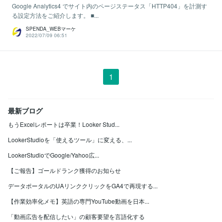
Google Analytics4 でサイト内のページステータス「HTTP404」を計測す
る設定方法をご紹介します。 ■...
SPENDA_WEBマーケ
2022/07/09 06:51
1
最新ブログ
もうExcelレポートは卒業！Looker Stud...
LookerStudioを「使えるツール」に変える、...
LookerStudioでGoogle/Yahoo広...
【ご報告】ゴールドランク獲得のお知らせ
データポータルのUAリンククリックをGA4で再現する...
【作業効率化メモ】英語の専門YouTube動画を日本...
「動画広告を配信したい」の顧客要望を言語化する