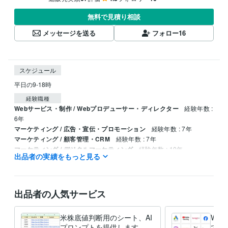
無料で見積り相談
メッセージを送る
フォロー
16
スケジュール
平日の9-18時
経験職種
Webサービス・制作 / Webプロデューサー・ディレクター
経験年数 :
6年
マーケティング / 広告・宣伝・プロモーション
経験年数 : 7年
マーケティング / 顧客管理・CRM
経験年数 : 7年
マーケティング / デジタルマーケティング
経験年数 : 10年
出品者の実績をもっと見る
マーケティング / Web広告運用
経験年数 : 10年
職歴
株式会社ＳＰＥＮＤＡ
2015年6月 ~ 現在
出品者の人気サービス
受賞歴
再現性のあるGoogle/Yahoo広告運用のCPA改善
米株底値判断用のシート、AI
WE
プロンプトを提供します ゴ
で自