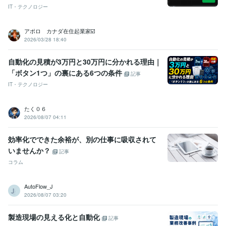
IT・テクノロジー
アポロ カナダ在住起業家☑️
2026/03/28 18:40
自動化の見積が3万円と30万円に分かれる理由｜
「ボタン1つ」の裏にある6つの条件
記事
IT・テクノロジー
たく０６
2026/08/07 04:11
効率化でできた余裕が、別の仕事に吸収されて
いませんか？
記事
コラム
AutoFlow_J
2026/08/07 03:20
製造現場の見える化と自動化
記事