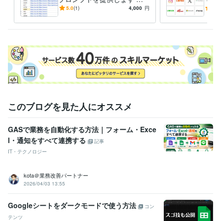
資格・検定
ールデンクロスの銘柄が一瞬
ook
5.0
(1)
4,000
円
5.0
Googleパートナーズ
取得年 : 2018年
で分かり、プロンプトで点数
など
Google広告（旧GoogleAdWords）認定資格
取得年 : 2023年
付け
Google アナリティクス個人認定資格（GAIQ）
取得年 : 2023年
学歴
早稲田大学
2004年3月 ~ 2008年2月
このブログを見た人にオススメ
GASで業務を自動化する方法｜フォーム・Exce
l・通知をすべて連携する
記事
IT・テクノロジー
kota＠業務改善パートナー
2026/04/03 13:55
Googleシートをダークモードで使う方法
コン
テンツ