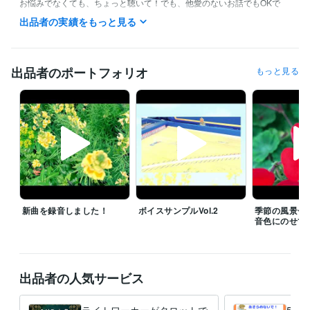
お悩みでなくても、ちょっと聴いて！でも、他愛のないお話でもOKで
す。また一人で寂しい人も、良かったらお話しませんか。

出品者の実績をもっと見る
あなたとのご縁を心よりお待ちしております☆

電話サービスご希望の方、待機中でしたらすぐに対応させていただきま
す。また退席中の場合もメッセージにご希望日時の候補を３つほどあげ
出品者のポートフォリオ
もっと見る
ていただきましたら、極力早めに返信をさせていただきます。

お電話をご利用の方は、お話をちゃんと聴かせていただくためにも、通
信が良好な環境にてお電話をいただけましたらありがたいです。

通常サービスはいつでも受け付けております。

経験職種
クリエイター / 音楽家・作曲家・作詞家
経験年数 : 42年
新曲を録音しました！
ボイスサンプルVol.2
季節の風景〜
管理 / 経理
経験年数 : 10年
音色にのせて
事務・ビジネスサポート / 事務（一般事務）
経験年数 : 40年
ライフスタイル・その他 / 占い師
経験年数 : 2年
ライフスタイル・その他 / カウンセラー・コーチ
経験年数 : 8年
出品者の人気サービス
職歴
カウンセリング・コーチング
2021年5月 ~ 現在