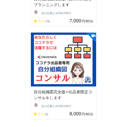
プランニングします
光の仕事人＠SACHIKO
7,000
5.0
円
/90分
(18)
自分組織図完全版⭐️出品者限定コ
ンサルをします
光の仕事人＠SACHIKO
8,000
5.0
円
/90分
(9)