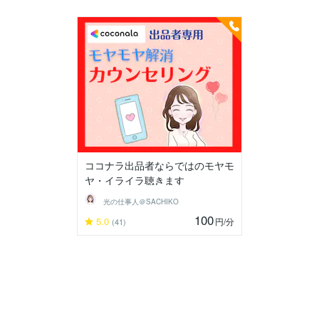
ココナラ出品者ならではのモヤモ
ヤ・イライラ聴きます
光の仕事人＠SACHIKO
100
5.0
円
/分
(41)