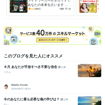
ライトワーカーがタロットで
50
音楽家
1979年3月 ~ 現在
あなたの未来を占います 恋
ヤし
ビジネスプロモーター
2014年8月 ~ 現在
愛・人間関係・お仕事❤️あな
年・
5.0
(882)
120
円
/分
4.9
たの明るい未来のために
護・
受賞歴
ご不
フォロワー様500人超え、ありがとうございます！
お陰様でゴールド
ランクになりました！ありがとうございます！
フォロワー様600人超
え、ありがとうございます！
フォロワー様700人超え、ありがとうご
ざいます！
お陰様で販売実績30になりました！ありがとうございま
す！
おかげさまでプラチナランクになりました！ありがとうござい
ます
お陰様で販売実績50になりました！ありがとうございます！
フ
ォロワー１０００人になりました！ありがとうございます！
お陰様
で販売実績１００件超えました！ありがとうございます！
このブログを見た人にオススメ
資格・検定
メンタル心理カウンセラー
取得年 : 2020年
８月 あなたが手放すべき不要な信念
記事
日商簿記検定2級
取得年 : 2025年
コラム
ビジネス・クリエイティブツール
Wix:10年
JIMDO:3年
Access:25年
Excel:25年
PowerPoint:25年
Makiko Kurata
Word:25年
Canva:3年
Moneyfoward:2年
OBIC7:10年
2026/08/07 08:51
Oracle NetSuite:6年
ChatGPT:0年
CapCut:3年
今のあなたに最も必要な魂の学びは？
記事
得意分野
占い