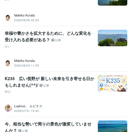
悩み相談・カウンセリング
■仕事、人間関係、恋愛などの悩み相談■
タロット・オラクルカード占い
タロット
オラクル
クリスタルカード
ルノルマン
カウンセリング
Makiko Kurata
コーチング
強み発見
人間関係分析
浄化
問題解決法
2026/08/06 02:29
学習指導・資格・キャリア相談
■ライフプランニング（自分組織図作
成）■
■あがり症の克服■ 
幸福や豊かさを拡大するために、どんな変化を
自分組織図
コーチング
自己分析
人間関係の整理
お金の棚卸
時間の棚卸
ジャーナリング
あがり症克服
呼吸法
リラックス法
受け入れる必要がある？
記事
占い
学歴
某国立大学
1979年3月 ~ 1983年2月
Makiko Kurata
2026/08/03 11:53
K235 広い視野が 新しい未来を引き寄せる日か
もしれません(^^)/
記事
学び
Lupinus。 ルピナス
2026/07/31 15:44
今、相当な勢いで周りの景色が激変していませ
んか？
記事