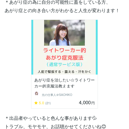
＊あがり症の為に自分の可能性に蓋をしている方、
あがり症との向き合い方がわかると人生が変わります！
あがり症を治したい☆ライトワー
カー的克服法教えます
光の仕事人＠SACHIKO
4,000
5.0
円
(21)
＊出品者やっていると色んな事があります💦
トラブル、モヤモヤ、お話聴かせてくださいね😊