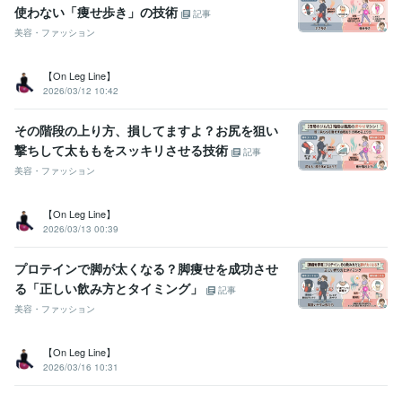
使わない「痩せ歩き」の技術
記事
美容・ファッション
【On Leg Line】
2026/03/12 10:42
その階段の上り方、損してますよ？お尻を狙い
撃ちして太ももをスッキリさせる技術
記事
美容・ファッション
【On Leg Line】
2026/03/13 00:39
プロテインで脚が太くなる？脚痩せを成功させ
る「正しい飲み方とタイミング」
記事
美容・ファッション
【On Leg Line】
2026/03/16 10:31