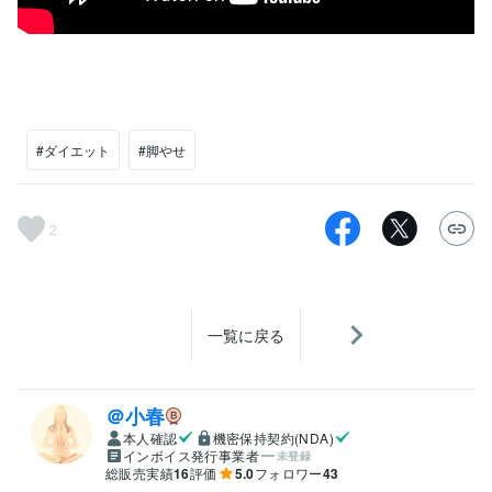
#ダイエット
#脚やせ
2
一覧に戻る
＠小春
本人確認
機密保持契約(NDA)
インボイス発行事業者
未登録
総販売実績
16
評価
5.0
フォロワー
43