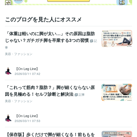
このブログを見た人にオススメ
「体重は軽いのに脚が太い…」その原因は脂肪
じゃない？ガチガチ脚を卒業する3つの習慣
記
事
美容・ファッション
【On Leg Line】
2026/03/11 07:42
「これって筋肉？脂肪？」脚が細くならない原
因を見極める！セルフ診断と解決法
記事
美容・ファッション
【On Leg Line】
2026/03/11 07:53
【保存版】歩くだけで脚が細くなる！前ももを