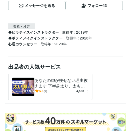
メッセージを送る
フォロー
43
資格・検定
◆ピラティスインストラクター
取得年 : 2019年
◆ボティメイクインストラクター
取得年 : 2020年
心理カウンセラー
取得年 : 2020年
出品者の人気サービス
あなたの脚が痩せない理由教
えます 下半身太り、太もも
やせたい人、お尻が大きい人
5.0
(9)
4,500
円