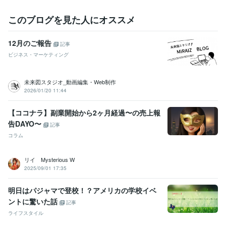
このブログを見た人にオススメ
12月のご報告
記事
ビジネス・マーケティング
未来図スタジオ_動画編集・Web制作
2026/01/20 11:44
【ココナラ】副業開始から2ヶ月経過〜の売上報
告DAYO〜
記事
コラム
リイ Mysterious W
2025/09/01 17:35
明日はパジャマで登校！？アメリカの学校イベ
ントに驚いた話
記事
ライフスタイル