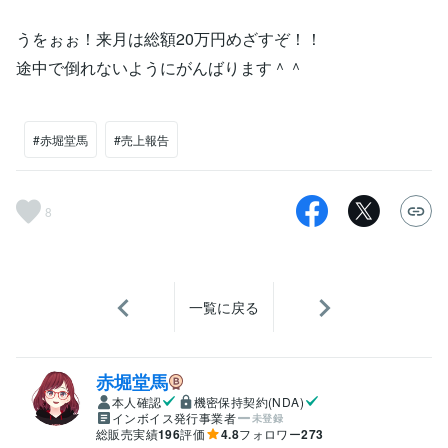
うをぉぉ！来月は総額20万円めざすぞ！！
途中で倒れないようにがんばります＾＾
#赤堀堂馬
#売上報告
8
一覧に戻る
赤堀堂馬
本人確認
機密保持契約(NDA)
インボイス発行事業者
未登録
総販売実績
196
評価
4.8
フォロワー
273