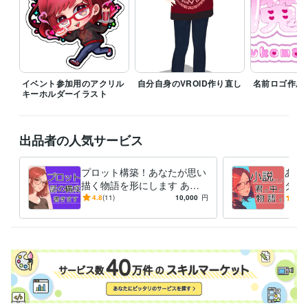
イベント参加用のアクリル
自分自身のVROID作り直し
名前ロゴ作成0
キーホルダーイラスト
出品者の人気サービス
プロット構築！あなたが思い
あな
描く物語を形にします あな
ダー
たのイメージを文章で筋立て
分の
4.8
(11)
10,000
円
4.7
（構成）してストーリーにし
説が
よう