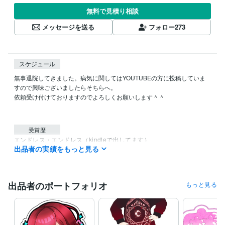
無料で見積り相談
メッセージを送る
フォロー
273
スケジュール
無事退院してきました。病気に関してはYOUTUBEの方に投稿していま
すので興味ございましたらそちらへ。

依頼受け付けておりますのでよろしくお願いします＾＾

受賞歴
エンドレス・エンドレス（kindleで出してます）
出品者の実績をもっと見る
得意分野
ライティング・翻訳
小説
ライティング
イラスト
小説
イラスト
ライティング
シナリオ
出品者のポートフォリオ
もっと見る