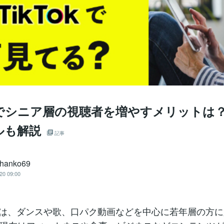
okでシニア層の視聴者を増やすメリットは
ルも解説
記事
chanko69
20 09:00
Tokは、ダンスや歌、口パク動画などを中心に若年層の方