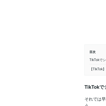
目次
TikTo
【TikT
TikTo
それでは早
う。