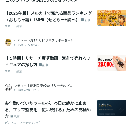
【2025年版】メルカリで売れる商品ランキング
（おもちゃ編）TOP5（せどらーF調べ）
記事
マネー・副業
せどらーF＠ひとりビジネスサポーター✨
2025/08/15 10:45
【１時間】リサーチ実演動画｜海外で売れるフ
ィギュアの探し方
記事
マネー・副業
シモキタ｜高利益率eBayリサーチのプロ
2026/07/26 07:16
去年動いていたツールが、今日は静かに止ま
る。フリマ監視を「使い続ける」ための見極め
方
記事
ビジネス・マーケティング