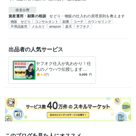
得意分野
資産運用・副業の相談
せどり・物販の仕入れの原理原則を教えます
物販 せどり
コンサルタント
副業
コーチ
カウンセリング
不用品販売
メルカリ
amazon
楽天
ヤフオク
出品者の人気サービス
ヤフオク仕入が丸わかり！仕
入のノウハウ伝授します
【満足保証】あなたの物販を
5.0
(7)
5,000
円
熱烈サポート！㊙検索ワード
も伝授！
このブログを見た人にオススメ