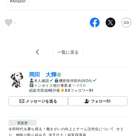
#Amazon
3
一覧に戻る
岡田 大輝
本人確認
機密保持契約(NDA)
インボイス発行事業者
未登録
総販売実績
45
評価
5.0
フォロワー
51
メッセージを送る
フォロー
51
受賞歴
令和時代を勝ち残る！働きがいの向上とチーム活性化について
せど
り、物販の取り組み方
楽天仕入！超実践講座