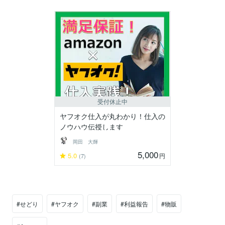
受付休止中
ヤフオク仕入が丸わかり！仕入の
ノウハウ伝授します
岡田 大輝
5,000
5.0
円
(7)
#せどり
#ヤフオク
#副業
#利益報告
#物販