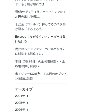
ド、もう脳が壊れてま...
週明け4月7日（月）オープニングのド
ル円先出し予想は...
まだ金（ゴールド）持ってるの？講師
が語る「そろそろ売...
Episode-1 なぜ多くのトレーダーは負
け続ける...
現代のヘッジファンドのアルゴリズム
に対抗する戦略：L...
本日（3月28日）の金相場解説・・金
相場の押し目買い...
米メジャーSQ前夜、ドル円のオプショ
ン攻防に注目
アーカイブ
2024年
2025年
2026年