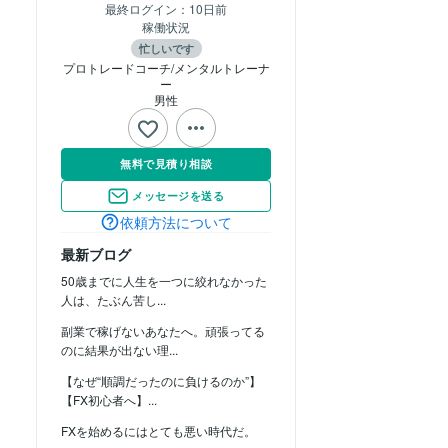
最終ログイン：
10日前
稼働状況
忙しいです
プロトレードコーチ/メンタルトレーナ
ー
男性
無料で見積り相談
メッセージを送る
依頼方法について
最新ブログ
50歳までに人生を一つに絞れなかった
人は、たぶん苦し...
副業で稼げないあなたへ。頑張ってる
のに結果が出ない理...
【なぜ“順調だったのに負けるのか”】
【FX初心者へ】...
FXを始めるにはとても悪い時代だ。