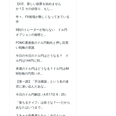
【4月、新しい副業を始めません
か？】その頑張り、もし...
年々、FX相場が難しくなってきている
件
9割のトレーダーが知らない ドル円
オプションの秘密と...
FOMC通過後のドル円動向と押し目買
い戦略の実践
今日の今日のドル円はどうなる？ ド
ル円は144円に到...
来週のドル円はどうなる？ドル円はIM
M先物の円買いポ...
【第一講】「手法構築」という名の迷
宮に迷い込んだあな...
今日のドル円解説（4月17日 9：25）
「落ちるナイフ」は拾うな？──だから
あなたはいつまで...
スキャル中毒者たちへ：そのトレー