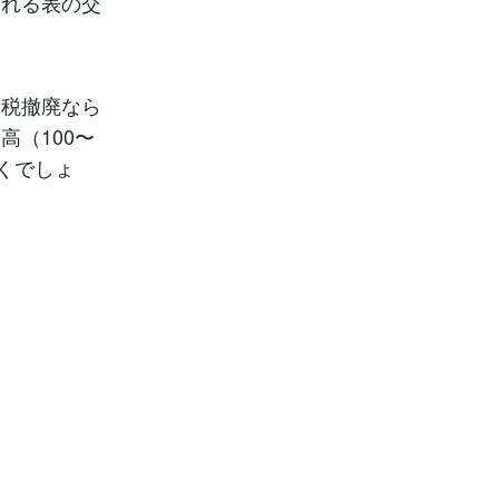
される表の交
費税撤廃なら
（100〜
くでしょ