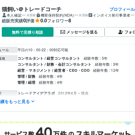
猫飼い＠トレードコーチ
プロフィール
本人確認
機密保持契約(NDA)
インボイス発行事業者
未登録
未登録
0
0.0
8
総販売実績
評価
フォロワー
メッセージを送る
フォ
無料で見積り相談
ュール
平日の10：00-22：00対応可能
コンサルタント / 経営コンサルタント
経験年数 : 5年
職種
コンサルタント / 財務・会計コンサルタント
経験年数 : 3年
経営・マネジメント / 経営者・CEO・COO
経験年数 : 12年
管理 / 財務
経験年数 : 4年
管理 / 経理
経験年数 : 4年
トレードアイデアラボ
2012年4月 ~ 現在
歴
実績をもっと見る
トレード上達の教科書
初心者から達人への9つのステップ「Deep Trad
歴
レード特別講義「トレード戦略を先出しするための方法」
トレード
地味だが重要なトレードの資金管理」
トレード特別講義「FXと株式
を理解する」
トレード特別講義「新NISAで年利35％FIREを目指し
ド改善の教科書
30代からの最高の生き方
トレードマイスター