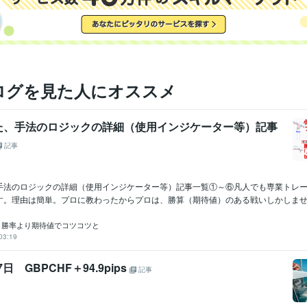
証券アナリスト
取得年 : 2014年
検定
学習指導・資格・キャリア相談
プロトレード
分野
トレード業界
山形大学
1993年3月 ~ 1997年3月
歴
ログを見た人にオススメ
英語
日常会話レベル
力
た、手法のロジックの詳細（使用インジケーター等）記事
記事
手法のロジックの詳細（使用インジケーター等）記事一覧①～⑥凡人でも専業トレ
す。理由は簡単。プロに教わったからプロは、勝算（期待値）のある戦いしかしません
X｜勝率より期待値でコツコツと
03:19
7日 GBPCHF＋94.9pips
記事