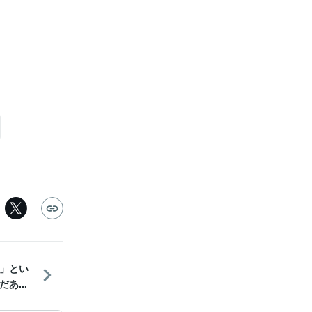
」とい
あ...