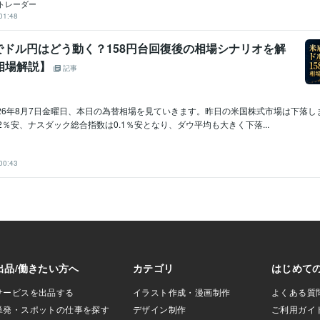
トレーダー
01:48
でドル円はどう動く？158円台回復後の相場シナリオを解
相場解説】
記事
26年8月7日金曜日、本日の為替相場を見ていきます。昨日の米国株式市場は下落しまし
0.2％安、ナスダック総合指数は0.1％安となり、ダウ平均も大きく下落...
00:43