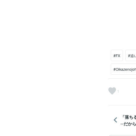
#FX
#追
#Oikazenojo
1
「落ち
─だから