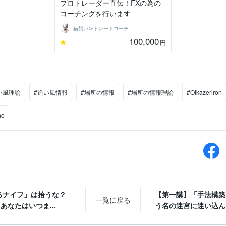
プロトレーダー直伝！FXの為の
コーチングを行います
猫飼い＠トレードコーチ
100,000
-
円
い風理論
#追い風情報
#場所の情報
#場所の情報理論
#Oikazeriron
ho
るナイフ」は拾うな？─
【第一講】「手法構築
一覧に戻る
あなたはいつま...
う名の迷宮に迷い込んだ