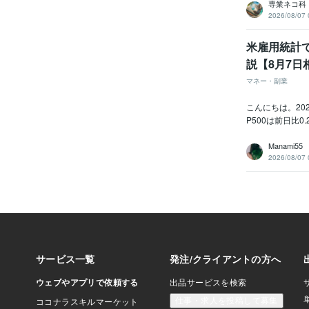
専業ネコ科
2026/08/07 
米雇用統計
説【8月7日
マネー・副業
こんにちは。20
P500は前日比
Manami55
2026/08/07 