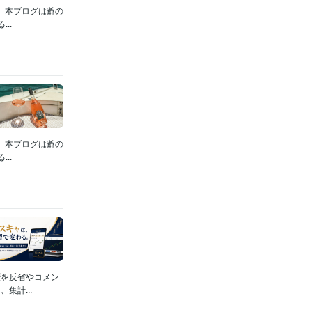
。本ブログは爺の
..
。本ブログは爺の
..
歴を反省やコメン
集計...