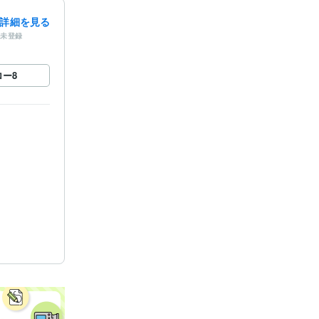
詳細を見る
未登録
ロー
8
ing」
ト
特別講義「超
投資の相関性
て」
トレー