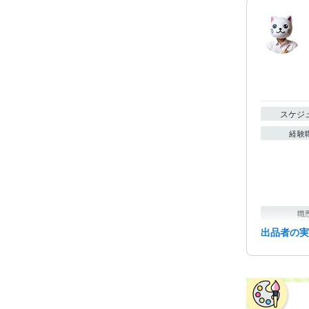
スケジ
経験
職
出品者の
受賞