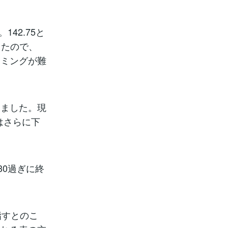
42.75と
したので、
イミングが難
しました。現
はさらに下
30過ぎに終
指すとのこ