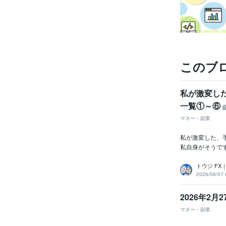
資格・
得意
学
このブ
語学
私が激変し
一覧①～⑥
マネー・副業
私が激変した、
私自身がそうで
トウジ F
2026/08/07 
2026年2月2
マネー・副業