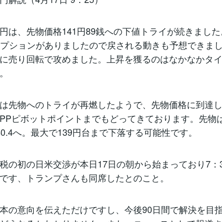
円は、先物価格141円89銭への下値トライが続きました。1
0にオプションがありましたので戻される動きも予想できま
に売り回転で攻めました。上昇を獲るのはなかなかタ
。
は先物へのトライが再燃したようで、先物価格に到達
PPピボットポイントまでもどってきております。先物
40.4へ。最大で139円台まで下落する可能性です。
税の初の日米交渉が本日17日の朝から始まっており7：
です、トランプさんも同席したとのこと。
本の意向を伝えただけですし、今後90日間で解決を目