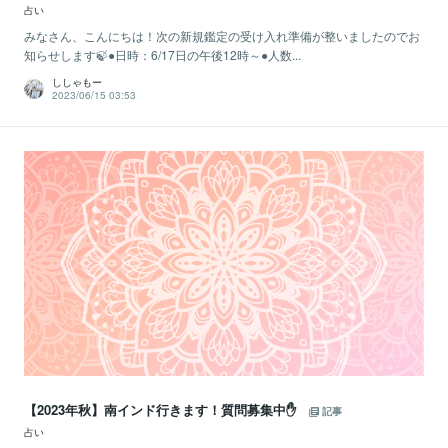
占い
みなさん、こんにちは！次の新規鑑定の受け入れ準備が整いましたのでお
知らせします🍃●日時：6/17日の午後12時～●人数...
ししゃもー
2023/06/15 03:53
【2023年秋】南インド行きます！質問募集中✋
記事
占い