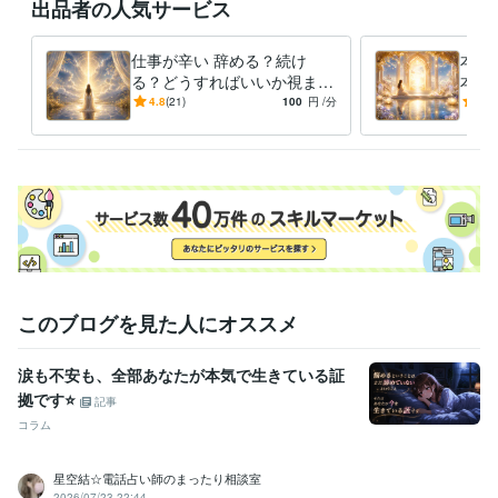
出品者の人気サービス
社会福祉士
取得年 : 1993年
ケアマネジャー（介護支援専門員）
取得年 : 1997年
仕事が辛い 辞める？続け
本当
る？どうすればいいか視ます
本心
限界サインか 甘えかが 分か
えが
4.8
(21)
100
円
/分
5.0
らなくなって悩むあなたへ
なる
きま
このブログを見た人にオススメ
涙も不安も、全部あなたが本気で生きている証
拠です⭐️
記事
コラム
星空結☆電話占い師のまったり相談室
2026/07/23 22:44