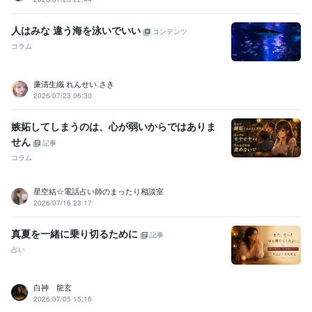
人はみな 違う海を泳いでいい
コンテンツ
コラム
廉清生織 れんせい さき
2026/07/23 06:30
嫉妬してしまうのは、心が弱いからではありま
せん
記事
コラム
星空結☆電話占い師のまったり相談室
2026/07/16 23:17
真夏を一緒に乗り切るために
記事
占い
白神 龍玄
2026/07/05 15:16