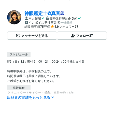
神眼鑑定士❂真音
本人確認
機密保持契約(NDA)
インボイス発行事業者
未登録
総販売実績
75
評価
4.9
フォロワー
37
メッセージを送る
フォロー
37
スケジュール
8/9（日）12：50-19：00　21：00-24：00待機します❂

待機中以外は、事前相談の上で、

時間帯や曜日は柔軟に調整しています。

ご希望があればお知らせください。
経験職種
クリエイター / ライター・編集
経験年数 : 6年
出品者の実績をもっと見る
クリエイター / 声優・ナレーター
経験年数 : 2年
ライフスタイル・その他 / カウンセラー・コーチ
経験年数 : 12年
資格・検定