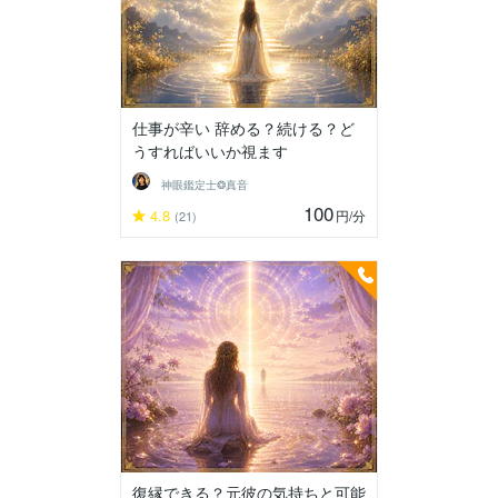
仕事が辛い 辞める？続ける？ど
うすればいいか視ます
神眼鑑定士❂真音
100
4.8
円
/分
(21)
復縁できる？元彼の気持ちと可能