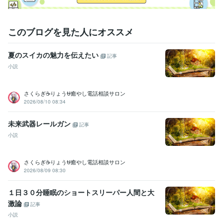
私は自由人ですので、スケジュールは非常に柔軟です。 「今、話せます
か？」 「明日の朝○時から予約したい」 といったご連絡をいただけれ
ば、起きている限り、可能な限り調整して対応させていただきます。

このブログを見た人にオススメ
⭐　⭐　⭐

誰かに話したくなったその瞬間が、相談のタイミングです。 一人で抱え
夏のスイカの魅力を伝えたい
記事
込まず、いつでも私の部屋のドアをノックしてください。お待ちしてお
小説
ります。
受賞歴
デジタルハリウッド 3DCG部門 優秀賞
トロント大学教育研究所（OI
さくらぎ☕りょう⛎癒やし電話相談サロン
SE）大学進学コース 最優秀者
2026/08/10 08:34
資格・検定
未来武器レールガン
記事
普通自動車第一種運転免許
取得年 : 1997年
小説
普通自動二輪免許
取得年 : 1997年
TOEIC
取得年 : 2009年
TOEFL
取得年 : 2006年
さくらぎ☕りょう⛎癒やし電話相談サロン
2026/08/09 08:30
ビジネス・クリエイティブツール
Excel:15年
Google サイト:1年
Google スプレッドシート:8年
１日３０分睡眠のショートスリーパー人間と大
Google スライド:8年
Google ドキュメント:8年
PowerPoint:8年
激論
記事
Moneyfoward:3年
ChatGPT:2年
Perplexity AI:2年
Adobe Firefly:0年
小説
Photopea:2年
Canva:2年
Maya:3年
ZBrush:3年
MotionBuilder:4年