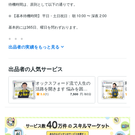
待機時間は、原則として以下の通りです。

❇️ 【基本待機時間】 平日・土日祝日： 朝 10:00 〜 深夜 2:00

基本的には365日、曜日を問わずおります。

⭐　⭐　⭐

出品者の実績をもっと見る
❇️あなたのタイミングで頼ってください 

「日中、仕事や家事の合間に10分だけ愚痴りたい」

「家族が寝静まった深夜、ふと孤独感に襲われて眠れない」

「誰かと話して、気持ちを落ち着かせてから眠りたい」

出品者の人気サービス
そんな時、スマホの向こうには私がいます。 深夜2時まで対応しており
オックスフォード流で人生の
利害
ますので、眠れない夜の話し相手としても気兼ねなくご利用ください。
活路を開きます 悩みを因数
否定
パニック障害や不眠の辛さを知る私ですので、深夜の不安定な気持ちに
分解。オックスフォード流で
も言
5.0
(1)
7,500
円
/60分
5.0
も寄り添います。

人生の勝ち筋を導きます
秘密
す。
❇️柔軟に対応いたします（DM歓迎）

 もしステータスが「離席中」になっている場合や、早朝など上記以外の
時間帯をご希望の場合も、諦めずに「ダイレクトメッセージ（DM）」を
送ってみてください。
