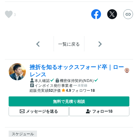
3
一覧に戻る
挫折を知るオックスフォード卒｜ロー
レンス
本人確認
機密保持契約(NDA)
インボイス発行事業者
未登録
総販売実績
52
評価
4.9
フォロワー
18
無料で見積り相談
メッセージを送る
フォロー
18
スケジュール