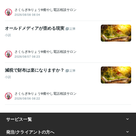
その他ツール
さくらぎ☕りょう⛎癒やし電話相談サロン
SOFTIMAGE XSI:8年
2026/08/08 08:04
得意分野
オールドメディアが歪める現実
記事
動画編集・映像制作
モーションデザイナー
小説
学歴
早稲田大学
1992年3月 ~ 1997年2月
さくらぎ☕りょう⛎癒やし電話相談サロン
トロント大学教育研究所（OISE）
2006年8月 ~ 2008年5月
2026/08/07 08:23
オックスフォード大学
2008年7月 ~ 2009年9月
千駄ヶ谷日本語教育研究所
2022年3月 ~ 2023年2月
減税で財布は楽になりますか？
記事
語学力
小説
英語
ビジネスレベル
さくらぎ☕りょう⛎癒やし電話相談サロン
2026/08/06 08:22