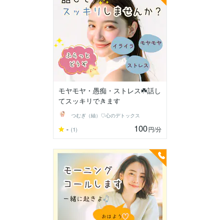
モヤモヤ・愚痴・ストレス☘️話し
てスッキリできます
つむぎ（紬）♡心のデトックス
100
-
円
/分
(1)