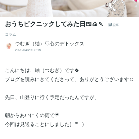
おうちピクニックしてみた日🍱🍙🍡
記事
コラム
つむぎ（紬）♡心のデトックス
2026/04/29 03:15
こんにちは、紬（つむぎ）です🍀
ブログを読みにきてくださって、ありがとうございます☺️
先日、山登りに行く予定だったんですが、
朝からあいにくの雨で☔️
今回は見送ることにしました( ߹꒳​߹ )