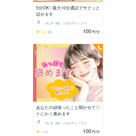
5分OK✨最大10分通話でサクッと
話せます
つむぎ（紬）♡心のデトックス
100
5.0
円
/分
(2)
あなたの頑張ったこと聞かせて♡
とにかく褒めます
つむぎ（紬）♡心のデトックス
100
-
円
/分
(1)