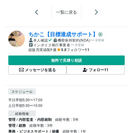
一覧に戻る
ちかこ【目標達成サポート】
本人確認
機密保持契約(NDA)
未登録
インボイス発行事業者
未登録
総販売実績
3
評価
5.0
フォロワー
11
無料で見積り相談
メッセージを送る
フォロー
11
スケジュール
平日早朝5;30〜17:00

土日早朝5:30〜10:00
経験職種
管理 / 内部監査・内部統制
経験年数 : 5年
管理 / 総務
経験年数 : 3年
事務・ビジネスサポート / 秘書
経験年数 : 1年