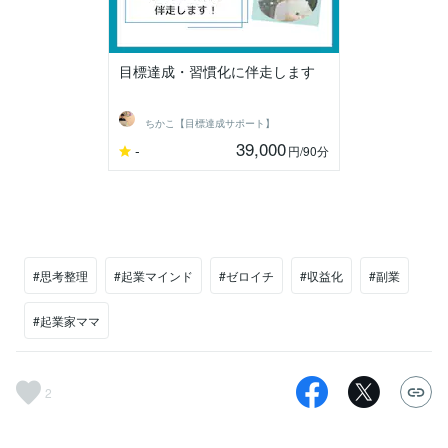
目標達成・習慣化に伴走します
ちかこ【目標達成サポート】
39,000
-
円
/90分
#思考整理
#起業マインド
#ゼロイチ
#収益化
#副業
#起業家ママ
2