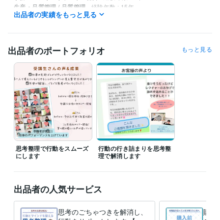
生産・品質管理 / 品質管理
経験年数 : 15年
出品者の実績をもっと見る
ライフスタイル・その他 / 講師・インストラクター
経験年数 : 2年
職歴
大手食品メーカー
2000年3月 ~ 2023年8月
出品者のポートフォリオ
もっと見る
資格・検定
公害防止管理者
取得年 : 1996年
TOEIC
取得年 : 2016年
調理師
取得年 : 2001年
アロマコーディネーター
取得年 : 2000年
アロマセラピスト
取得年 : 2000年
ビジネス・クリエイティブツール
Excel:20年
Google スプレッドシート:3年
Google ドキュメント:3年
PowerPoint:20年
思考整理で行動をスムーズ
Word:20年
freee:2年
行動の行き詰まりを思考整
ChatGPT:3年
CapCut:2年
にします
理で解消します
Canva:3年
出品者の人気サービス
思考のごちゃつきを解消し、
購入