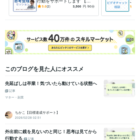
行動をサポートします 【即
ご相
一歩を踏み出せる思考整理で
希望
5.0
(2)
3,500
円
/90分
5.0
モヤモヤもスッキリ解消！】
認し
このブログを見た人にオススメ
先延ばしは卒業！気づいたら動けている状態へ
記事
マネー・副業
ちかこ【目標達成サポート】
2026/02/28 02:51
外出前に鏡を見ないのと同じ！思考は見てから
行動する
記事