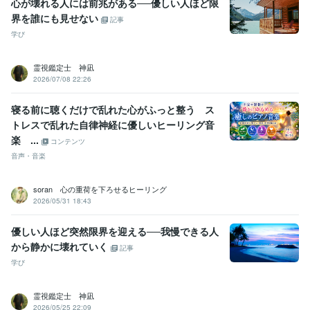
心が壊れる人には前兆がある──優しい人ほど限
界を誰にも見せない
記事
学び
霊視鑑定士 神凪
2026/07/08 22:26
寝る前に聴くだけで乱れた心がふっと整う ス
トレスで乱れた自律神経に優しいヒーリング音
楽 ...
コンテンツ
音声・音楽
soran 心の重荷を下ろせるヒーリング
2026/05/31 18:43
優しい人ほど突然限界を迎える──我慢できる人
から静かに壊れていく
記事
学び
霊視鑑定士 神凪
2026/05/25 22:09