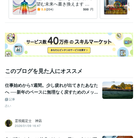
望む未来へ書き換えます 相
しま
手の心・態度・行動が変わら
別公
5.0
(204)
500
円
5.0
ない“最後の壁”から突破しま
受け
す
このブログを見た人にオススメ
仕事始めから1週間。少し疲れが出てきたあなた
へ ──新年のペースに無理なく戻すためのメッ...
記事
占い
霊視鑑定士 神凪
2026/01/09 16:47