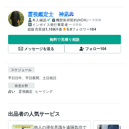
霊視鑑定士 神凪
本人確認
機密保持契約(NDA)
未登録
インボイス発行事業者
未登録
総販売実績
1,138
評価
5.0
フォロワー
104
無料で見積り相談
メッセージを送る
フォロー
104
スケジュール
平日日中、平日夜間、土日祝日
得意分野
占い
霊視鑑定
ヒーリング
出品者の人気サービス
他人の潜在意識を遠隔気功で
金貨