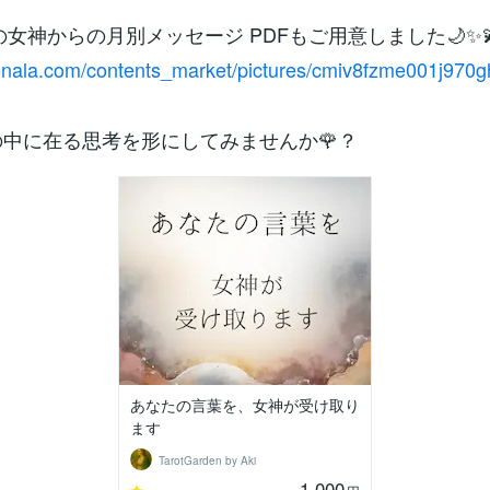
年の女神からの月別メッセージ PDFもご用意しました🌙✨
conala.com/contents_market/pictures/cmiv8fzme001j970g
の中に在る思考を形にしてみませんか🌹？
あなたの言葉を、女神が受け取り
ます
TarotGarden by Aki
1,000
-