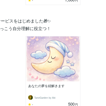
円
サービスをはじめました🎁✨
っこう自分理解に役立つ！
あなたの夢を紐解きます
TarotGarden by Aki
500
-
円