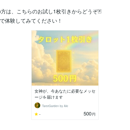
の方は、こちらのお試し1枚引きからどうぞ🃏
格で体験してみてください！
女神が、今あなたに必要なメッセ
ージを届けます
TarotGarden by Aki
500
-
円