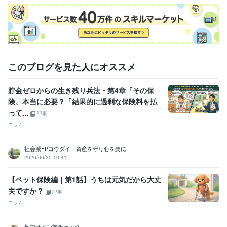
ライフスタイル・その他 / ファイナンシャルプランナー
経験年数 : 4
年
職歴
ICコンサルティング
2020年12月 ~ 現在
ビジネス・クリエイティブツール
このブログを見た人にオススメ
Wix:3年
Excel:8年
Google スプレッドシート:5年
Keynote:5年
Numbers:5年
Pages:5年
PowerPoint:8年
Word:8年
ChatGPT:3年
貯金ゼロからの生き残り兵法・第4章「その保
iMovie:3年
Canva:3年
険、本当に必要？「結果的に過剰な保険料を払
得意分野
って...
記事
住まい・美容・生活相談
売らない中立FPのお金のモヤモヤ相談室
コラム
中立FPと考える資産設計ラボ
資産形成
中立FP
ライフプラン
保険の見直し
海外積立
本音相談
お金の不安解消
売らないFP
オフショア
社会派FPコウダイ｜資産を守り心を楽に
2026/06/30 10:41
学歴
千葉大学
2012年3月 ~ 2016年2月
【ペット保険編｜第1話】うちは元気だから大丈
夫ですか？
記事
語学力
英語
日常会話レベル
コラム
契約サイン前チェック