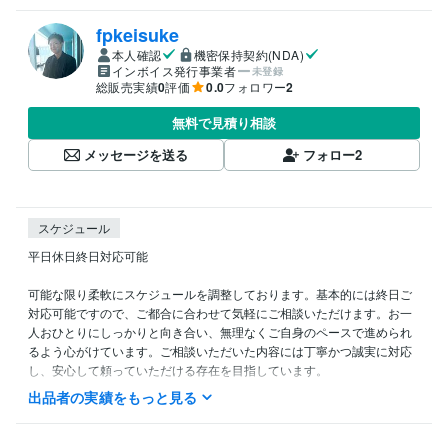
fpkeisuke
本人確認
機密保持契約(NDA)
インボイス発行事業者
未登録
総販売実績
0
評価
0.0
フォロワー
2
無料で見積り相談
メッセージを送る
フォロー
2
スケジュール
平日休日終日対応可能

可能な限り柔軟にスケジュールを調整しております。基本的には終日ご
対応可能ですので、ご都合に合わせて気軽にご相談いただけます。お一
人おひとりにしっかりと向き合い、無理なくご自身のペースで進められ
るよう心がけています。ご相談いただいた内容には丁寧かつ誠実に対応
し、安心して頼っていただける存在を目指しています。
出品者の実績をもっと見る
経験職種
営業 / 個人営業
経験年数 : 5年
営業 / 代理店・加盟店営業
経験年数 : 8年