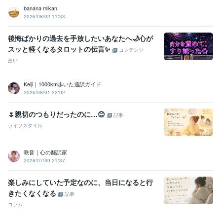
banana mikan
2026/08/02 11:33
後悔ばかりの過去を手放したいあなたへ🌙心が
スッと軽くなるタロットの伝言✨
コンテンツ
占い
Keiji｜1000km歩いた通訳ガイド
2026/08/01 22:02
🌷親切のつもりだったのに…😊
記事
ライフスタイル
咲音｜心の翻訳家
2026/07/30 21:37
楽しみにしていた予定なのに、当日になると行
きたくなくなる
記事
コラム