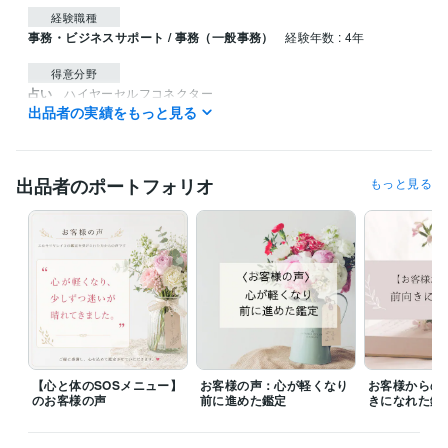
経験職種
事務・ビジネスサポート / 事務（一般事務）
経験年数 : 4年
得意分野
占い
ハイヤーセルフコネクター
出品者の実績をもっと見る
チャネリング
出品者のポートフォリオ
もっと見る
【心と体のSOSメニュー】
お客様の声：心が軽くなり
お客様からの
のお客様の声
前に進めた鑑定
きになれた鑑