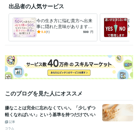
出品者の人気サービス
今の生き方に悩む貴方へ出来
迷い
事に隠れた意味があります
NO
あなたの心に寄り添い、今一
締め
5.0
(1)
500
円
5.0
番必要なメッセージをお届け
らし
します。
このブログを見た人にオススメ
嫌なことは完全に忘れなくていい。「少しずつ
軽くなればいい」という基準を持つだけでいい
記事
コラム