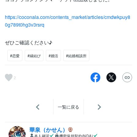
https://coconala.com/contents_market/articles/cmdwkpuy8
0g789t0hg3v3rsrq
ぜひご確認ください♪
#恋愛
#縁結び
#婚活
#結婚相談所
2
一覧に戻る
華泉（かせん）
本人確認
機密保持契約(NDA)