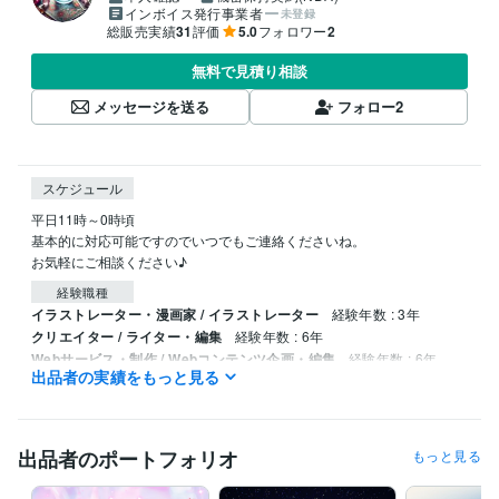
インボイス発行事業者
未登録
総販売実績
31
評価
5.0
フォロワー
2
無料で見積り相談
メッセージを送る
フォロー
2
スケジュール
平日11時～0時頃

基本的に対応可能ですのでいつでもご連絡くださいね。

お気軽にご相談ください♪
経験職種
イラストレーター・漫画家 / イラストレーター
経験年数 : 3年
クリエイター / ライター・編集
経験年数 : 6年
Webサービス・制作 / Webコンテンツ企画・編集
経験年数 : 6年
出品者の実績をもっと見る
事務・ビジネスサポート / 事務（一般事務）
経験年数 : 3年
ライフスタイル・その他 / 占い師
経験年数 : 3年
資格・検定
出品者のポートフォリオ
もっと見る
2級FP技能士
取得年 : 2019年
小学校教諭免許
取得年 : 2017年