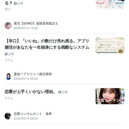
る？
記事
学び
紫光【SHIKO】遠隔透視鑑定士
2026/05/14 12:22
【辛口】「いいね」の数だけ売れ残る。アプリ
婚活があなたを一生独身にする残酷なシステム
記事
コラム
夏緒＊アラフォー婚活軍師
2026/05/12 05:45
恋愛が上手くいかない理由。
記事
コラム
恋愛コンサルタント 真希
2026/05/10 08:24