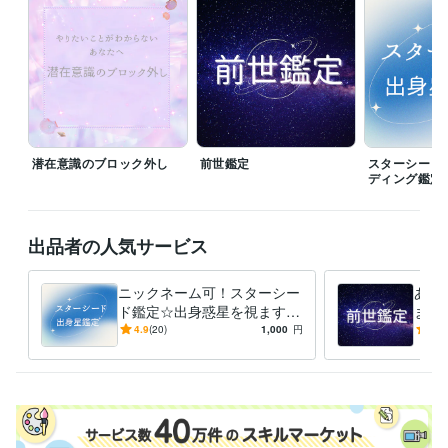
世界遺産検定1級
取得年 : 2023年
世界遺産検定2級
取得年 : 2023年
3級FP技能士
取得年 : 2019年
プログラミング言語・フレームワーク
CSS:3年
ビジネス・クリエイティブツール
WordPress:6年
弥生会計:5年
Canva:4年
CLIP STUDIO PAINT:3年
潜在意識のブロック外し
前世鑑定
スターシード
ディング鑑定
得意分野
占い
霊視透視リーディングによる前世鑑定
スターシード☆出身星鑑
定
エーテルコードカット・やり方伝授
出品者の人気サービス
悩み相談・カウンセリング
現実創造 引き寄せの法則 潜在意識 
ツイ
ンレイ・ソウルメイトと出会う
ニックネーム可！スターシー
あな
ド鑑定☆出身惑星を視ます
ます
語学力
あなたの魂が親しみを感じる
ら前
4.9
(20)
1,000
円
5.0
英語
日常会話レベル
星のエネルギーを読み取りま
中国語
日常会話レベル
す