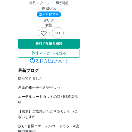
最終ログイン：
15時間前
稼働状況
対応可能です
占い師
女性
無料で見積り相談
メッセージを送る
依頼方法について
最新ブログ
帰ってきました
運命の相手を引き寄せよう
エーテルコードカットの特別価格提供
枠
【感謝】ご依頼いただきありがとうご
ざいます🌸
残り1名様＊エーテルコードカット&波
動調整施術