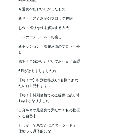
今週食べたおいしかったもの
新サービス☆お金のブロック解除
お金の巡りを根本解決する方法
インナーチャイルドの癒し
新セッション＊潜在意識のブロック外
し
感謝＊ご好評いただいております🙏🌈
6月がはじまりましたね
【終了🌸】特別価格残り1名様＊あな
たの前世見れます...
【終了】特別価格でのご提供は残り枠
1名様となりました...
自分をまず最優先で満たす！私の推奨
する自己中
もしかしてあなたはスターシード？！
使命って具体的にな...