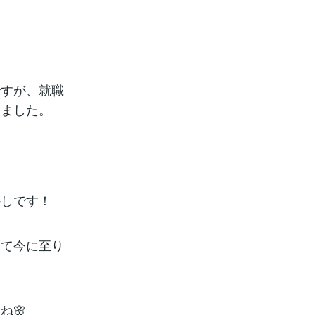
ですが、就職
しました。
外しです！
って今に至り
ね🌸