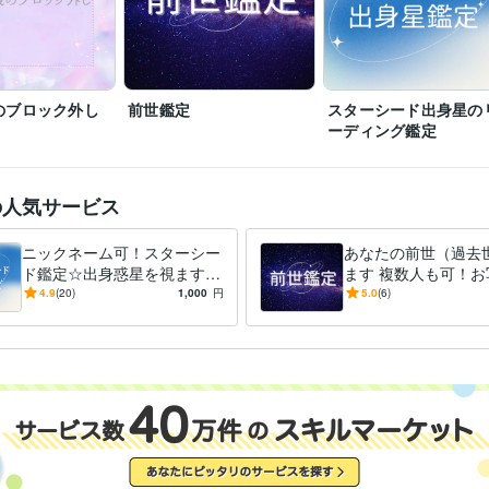
占い
霊視透視リーディングによる前世鑑定
スターシード☆出身星
分野
ルコードカット・やり方伝授
悩み相談・カウンセリング
現実創造 引き寄せの法則 潜在意識 
ツイ
ウルメイトと出会う
のブロック外し
前世鑑定
スターシード出身星の
ーディング鑑定
英語
日常会話レベル
力
中国語
日常会話レベル
の人気サービス
ニックネーム可！スターシー
あなたの前世（過去
ド鑑定☆出身惑星を視ます
ます 複数人も可！お
あなたの魂が親しみを感じる
ら前世をリーディン
4.9
(20)
1,000
円
5.0
(6)
星のエネルギーを読み取りま
す