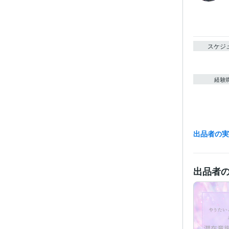
スケジ
経験
出品者の
資格・
出品者
プログラ
語・フレー
ビジネス・
ティブ