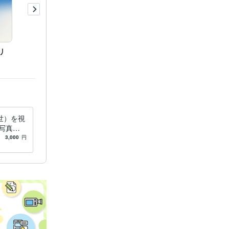
鑑定
エーテ
ンレイ・ソ
リ
世）を視
写真か
グします
3,000
円