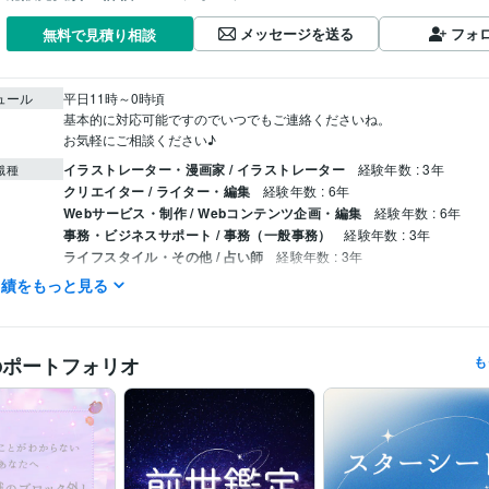
メッセージを送る
フォ
無料で見積り相談
ュール
平日11時～0時頃

基本的に対応可能ですのでいつでもご連絡くださいね。

お気軽にご相談ください♪
イラストレーター・漫画家 / イラストレーター
経験年数 : 3年
職種
クリエイター / ライター・編集
経験年数 : 6年
Webサービス・制作 / Webコンテンツ企画・編集
経験年数 : 6年
事務・ビジネスサポート / 事務（一般事務）
経験年数 : 3年
ライフスタイル・その他 / 占い師
経験年数 : 3年
実績をもっと見る
2級FP技能士
取得年 : 2019年
検定
小学校教諭免許
取得年 : 2017年
世界遺産検定1級
取得年 : 2023年
のポートフォリオ
世界遺産検定2級
取得年 : 2023年
も
3級FP技能士
取得年 : 2019年
CSS:3年
ミング言
ムワーク
WordPress:6年
弥生会計:5年
Canva:4年
CLIP STUDIO PAINT:3年
クリエイ
ツール