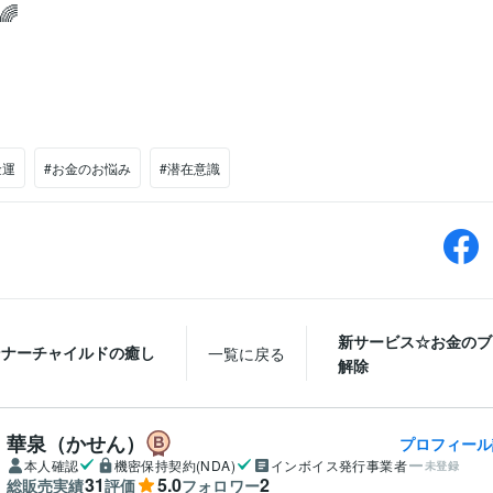
🌈
金運
#お金のお悩み
#潜在意識
新サービス☆お金のブ
ンナーチャイルドの癒し
一覧に戻る
解除
華泉（かせん）
プロフィール
本人確認
機密保持契約(NDA)
インボイス発行事業者
未登録
31
5.0
2
総販売実績
評価
フォロワー