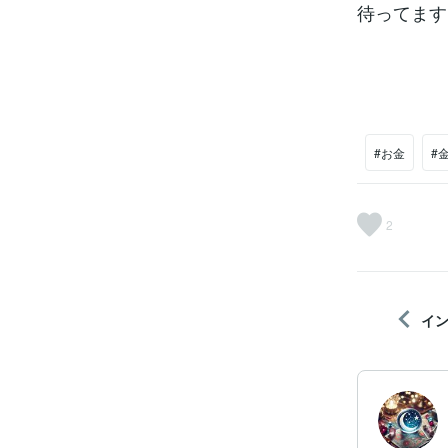
待ってます
#お金
#
2
イ