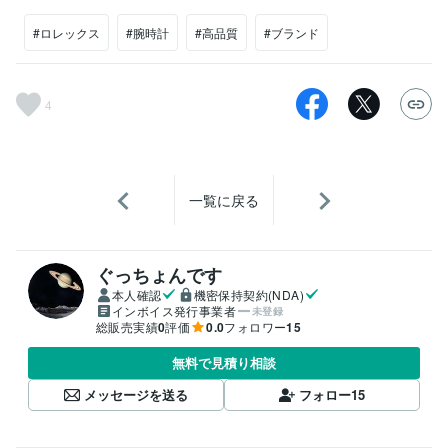
#ロレックス
#腕時計
#高品質
#ブランド
4
一覧に戻る
ぐっちょんです
本人確認
機密保持契約(NDA)
インボイス発行事業者
未登録
総販売実績
0
評価
0.0
フォロワー
15
無料で見積り相談
メッセージを送る
フォロー
15