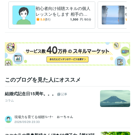
産業カウンセラー
取得年 : 2011年
衛生管理者
取得年 : 2006年
初心者向け傾聴スキルの個人
サク
レッスンをします 相手の心
せ！
得意分野
と本音が分る話の聴き方です
と成
5.0
(51)
1,500
円
/60分
5.0
悩み相談・カウンセリング
カウンセリング、傾聴スキル、コーチン
ージ
グ
学習指導・資格・キャリア相談
願望実現、セルフイメージアップ
学歴
明治大学
2013年3月 ~ 2017年2月
このブログを見た人にオススメ
結婚式記念日15周年。。。
記事
コラム
現場力を育てる傾聴ﾄﾚｰﾅｰ おーちゃん
2026/05/29 23:33