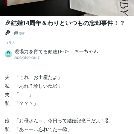
🎉結婚14周年＆わりといつもの忘却事件！？
🎉
記事
コラム
現場力を育てる傾聴ﾄﾚｰﾅｰ おーちゃん
2025/05/29 08:17
夫：「これ、お土産だよ」
私：「あれ？珍しいね😊」
夫：「……」
私：「？？？」
娘：「お母さん～、今日って結婚記念日だよ！🎖」
私：「あ～ー…忘れてたー😱」