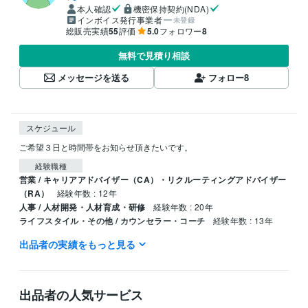
本人確認
機密保持契約(NDA)
インボイス発行事業者
未登録
総販売実績
55
評価
5.0
フォロワー
8
無料で見積り相談
メッセージを送る
フォロー
8
スケジュール
ご希望３日と時間帯をお知らせ頂きたいです。
経験職種
営業 / キャリアアドバイザー（CA）・リクルーティングアドバイザー
（RA）
経験年数 : 12年
人事 / 人材開発・人材育成・研修
経験年数 : 20年
ライフスタイル・その他 / カウンセラー・コーチ
経験年数 : 13年
出品者の実績をもっと見る
職歴
個人利用
2017年2月 ~ 現在
資格・検定
出品者の人気サービス
キャリアコンサルタント
取得年 : 2012年