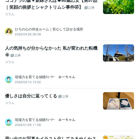
ココナラの森🌳新緑さんぽ🍀60歳乙女【第57話
｜笑顔の挨拶とシャクトリムシ事件🤣】
記事
コラム
ひろの心の伴走ルーム｜安心して話せる場所
2026/04/26 06:48
人の気持ちが分からなかった 私が変われた転機
🌞
記事
コラム
現場力を育てる傾聴ﾄﾚｰﾅｰ おーちゃん
2026/02/14 13:22
優しさは自分に返ってくる
記事
コラム
現場力を育てる傾聴ﾄﾚｰﾅｰ おーちゃん
2026/01/29 11:58
思い出のお写真をイラスト化してみませんか？