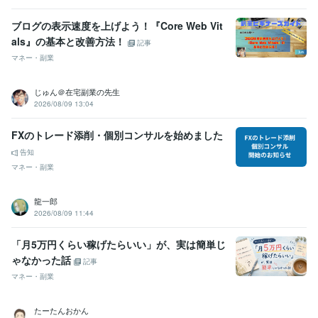
ブログの表示速度を上げよう！『Core Web Vit
als』の基本と改善方法！
記事
マネー・副業
じゅん＠在宅副業の先生
2026/08/09 13:04
FXのトレード添削・個別コンサルを始めました
告知
マネー・副業
龍一郎
2026/08/09 11:44
「月5万円くらい稼げたらいい」が、実は簡単じ
ゃなかった話
記事
マネー・副業
たーたんおかん