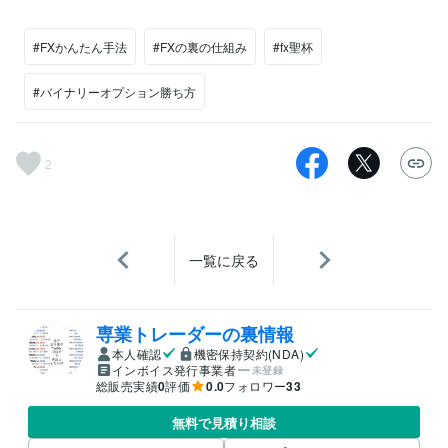
#FXかんたん手法
#FXの裏の仕組み
#fx聖杯
#バイナリーオプション勝ち方
2
一覧に戻る
専業トレーダーの裏情報
本人確認
機密保持契約(NDA)
インボイス発行事業者
未登録
総販売実績
0
評価
0.0
フォロワー
33
無料で見積り相談