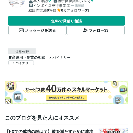
本人確認
機密保持契約(NDA)
インボイス発行事業者
未登録
総販売実績
0
評価
0.0
フォロワー
33
無料で見積り相談
メッセージを送る
フォロー
33
得意分野
資産運用・副業の相談
fx バイナリー
FX バイナリー
このブログを見た人にオススメ
【FXでの成功の鍵は？】欲を満たすために成功