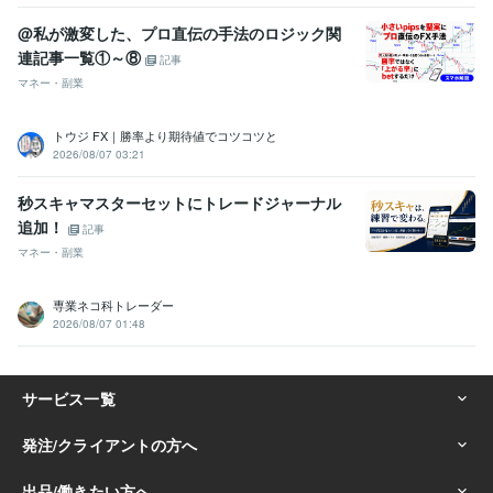
@私が激変した、プロ直伝の手法のロジック関
連記事一覧①～⑧
記事
マネー・副業
トウジ FX｜勝率より期待値でコツコツと
2026/08/07 03:21
秒スキャマスターセットにトレードジャーナル
追加！
記事
マネー・副業
専業ネコ科トレーダー
2026/08/07 01:48