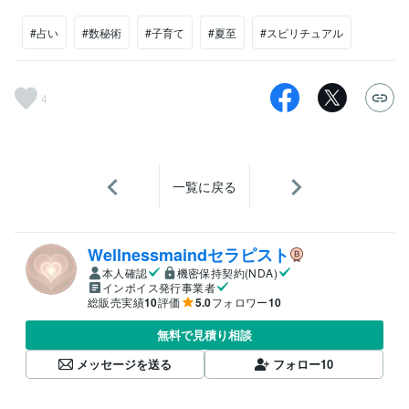
#占い
#数秘術
#子育て
#夏至
#スピリチュアル
4
一覧に戻る
Wellnessmaindセラピスト
本人確認
機密保持契約(NDA)
インボイス発行事業者
総販売実績
10
評価
5.0
フォロワー
10
無料で見積り相談
メッセージを送る
フォロー
10