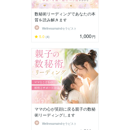
数秘術リーディングであなたの本
質を読み解きます
Wellnessmaindセラピスト
1,000
5.0
円
(4)
ママの心が笑顔に戻る親子の数秘
術リーディングします
Wellnessmaindセラピスト