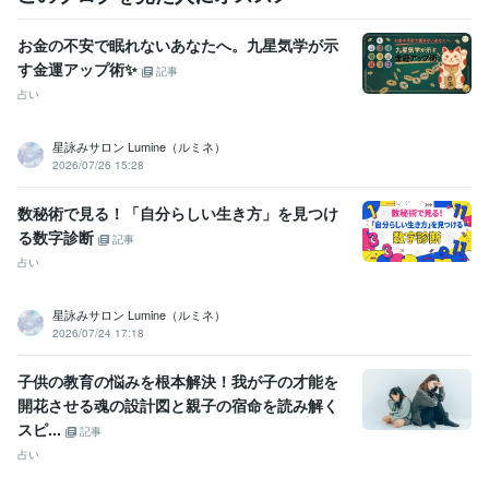
お金の不安で眠れないあなたへ。九星気学が示
す金運アップ術✨
記事
占い
星詠みサロン Lumine（ルミネ）
2026/07/26 15:28
数秘術で見る！「自分らしい生き方」を見つけ
る数字診断
記事
占い
星詠みサロン Lumine（ルミネ）
2026/07/24 17:18
子供の教育の悩みを根本解決！我が子の才能を
開花させる魂の設計図と親子の宿命を読み解く
スピ...
記事
占い