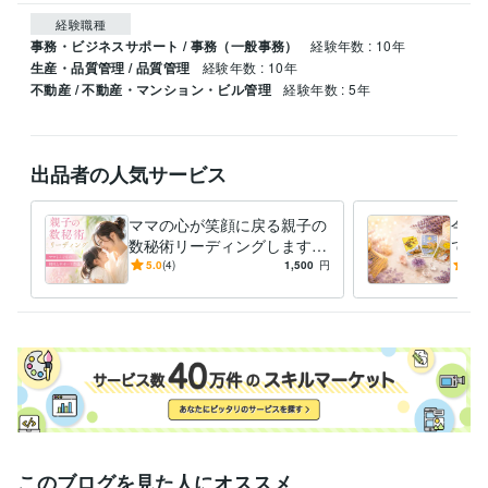
経験職種
事務・ビジネスサポート / 事務（一般事務）
経験年数 : 10年
生産・品質管理 / 品質管理
経験年数 : 10年
不動産 / 不動産・マンション・ビル管理
経験年数 : 5年
出品者の人気サービス
ママの心が笑顔に戻る親子の
今ど
数秘術リーディングします
で現
子育てに悩むママ】親子の才
恋愛
5.0
(4)
1,500
円
5.0
能と相性が分かる数秘でイラ
に。
イラ軽減
えし
このブログを見た人にオススメ