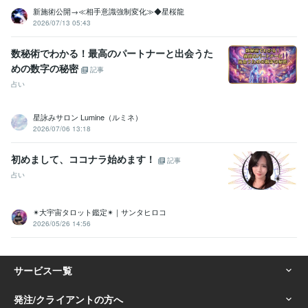
新施術公開→≪相手意識強制変化≫◆星桜龍
2026/07/13 05:43
数秘術でわかる！最高のパートナーと出会うた
めの数字の秘密
記事
占い
星詠みサロン Lumine（ルミネ）
2026/07/06 13:18
初めまして、ココナラ始めます！
記事
占い
✴︎大宇宙タロット鑑定✴︎｜サンタヒロコ
2026/05/26 14:56