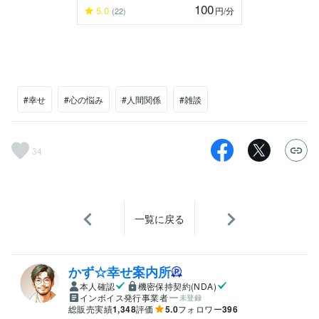
100
5.0
円
/分
(22)
#幸せ
#心の悩み
#人間関係
#雑談
34
一覧に戻る
かず☆幸せ案内所
本人確認
機密保持契約(NDA)
インボイス発行事業者
未登録
総販売実績
1,348
評価
5.0
フォロワー
396