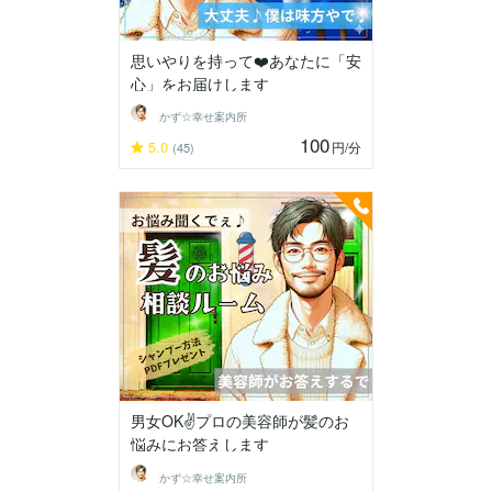
思いやりを持って❤️あなたに「安
心」をお届けします
かず☆幸せ案内所
100
5.0
円
/分
(45)
男女OK✌️プロの美容師が髪のお
悩みにお答えします
かず☆幸せ案内所