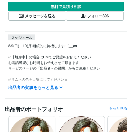
無料で見積り相談
メッセージを送る
フォロー
396
スケジュール
8/9(日)・10(月)断続的に待機しますm(__)m

✅【離席中】の場合はDMでご要望をお伝えください

お電話可能なお時間をお伝えさせて頂きます

サービスページの「出品者への質問」からご連絡ください

✅サムネの色を目安にしてください☺️

　・オールジャンルで話す関西弁で雑談は「黄色」

出品者の実績をもっと見る
　・思いやりを感じて安心したい時は「青」

　・優しく愛ある（厳しい？）アドバイスが必要な時は「赤」

✅ご要望頂ければ深夜・早朝も可能です

出品者のポートフォリオ
もっと見る
（DMでお問い合わせください）

✅ブログ書いてます

（2026年1月現在　約470記事）
