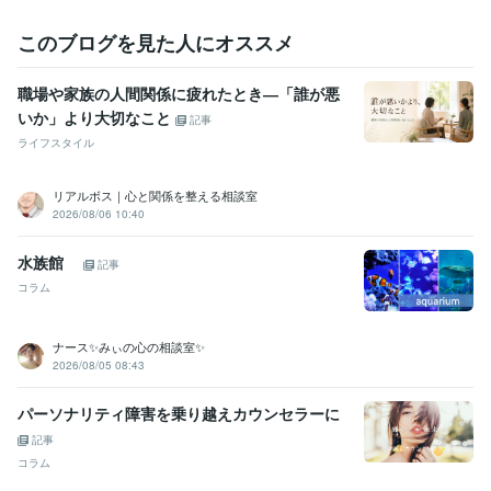
6年
ライフスタイル・その他 / カウンセラー・コーチ
経験年数 : 2年
このブログを見た人にオススメ
職歴
職場や家族の人間関係に疲れたとき―「誰が悪
美容室勤務
2000年3月 ~ 現在
いか」より大切なこと
店長就任
2000年3月 ~ 2005年2月
記事
ヨーロッパ留学
2005年3月 ~ 2005年9月
ライフスタイル
美容室創業
2006年2月 ~ 現在
研修講師
2000年3月 ~ 現在
リアルボス｜心と関係を整える相談室
美容室2店舗目出店
2010年11月 ~ 現在
2026/08/06 10:40
美容室3店舗目出店
2012年2月 ~ 現在
FC展開
2010年3月 ~ 現在
水族館
記事
執筆活動
2022年9月 ~ 2022年10月
2022年12月 ~ 2023年2月
コラム
心理カウンセラー
2023年3月 ~ 現在
ココナラ相談員
2023年7月 ~ 現在
ナース✨みぃの心の相談室✨
受賞歴
2026/08/05 08:43
Amazonkindleにて電子書籍2冊目出版
Amazonkindleにて電子書籍1
冊目出版
研修講師開始
人気者の「聞く力」
「幸せ」って何なん？
パーソナリティ障害を乗り越えカウンセラーに
☆令和版　美容室攻略マニュアル
イキイキ社員が育つ「3つの方
記事
法」
幸せのロードマップ（ワークシート）
なぜか好かれる人　なぜ
か嫌われる人
「変わりたい」と考えてる人へ
心が楽になる意識　〜
コラム
51対49〜
続・人気者の「聞く力」
うまいこといかのはあんたのせ