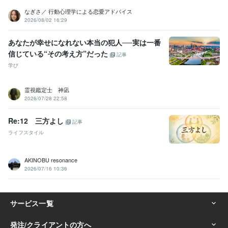
いや
電話相談で「選ばれる人になる！」
なぎさ／ 行動心理学による恋愛アドバイス
2026/08/02 16:29
ビジネス・クリエイティブツール
Excel:20年
Word:20年
PowerPoint:20年
WordPress:3年
あなたが幸せになれない本当の犯人──実は一番
PowerDirector:10年
Canva:0年
信じている“その考え方”だった
記事
得意分野
学び
悩み相談・カウンセリング
⭐️雑談・相談・世間話し
⭐️これまでのご
相談について
⭐️人間関係
⭐️ネガティブ・マイナス思考
⭐️愛情もって
霊視鑑定士 神凪
安心をお届け
⭐️AB型双子座の見方・捉え方・考え方
⭐️たくさんの失
2026/07/28 22:58
敗経験が僕の引き出し
⭐️自分の長所・強みを活かす考え方
⭐️人生を
豊かに！コーチングメニュー各種
⭐️ゆるーい関西弁講座
Re:12 三方よし
記事
雑談
相談
世間話
自己肯定感
自信
ネガティブ
マイナス思考
ライフスタイル
電話相談
コーチング
住まい・美容・生活相談
⭐️男女、髪のお悩みにお答えします
⭐️美容
室の過ごし方
⭐️美容師と楽しく雑談
AKINOBU resonance
#美容師
#美容室
#髪のお悩み
#ヘアケア
#シャンプー選び
2026/07/16 10:36
#コミュニケーション
#電話相談
#ビデオチャット