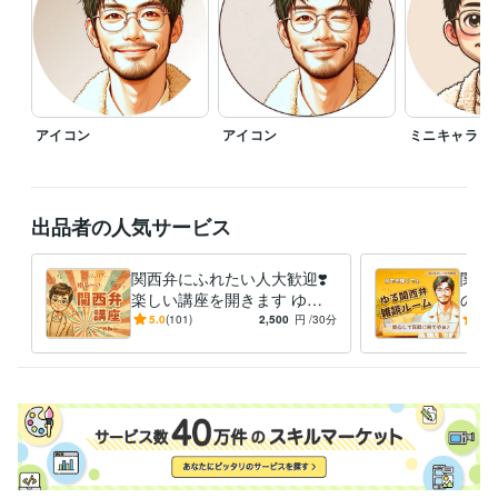
✅コンテンツ一覧になります↓

https://coconala.com/blogs/524717/628046

ーーーーーーーーーーーーーーー

⭐️関西弁に抵抗があればおっしゃってください。

アイコン
アイコン
ミニキャラ
　標準語でがんばってみます^_^

⭐️事前にお名前・ニックネーム等教えて

　頂けるとお話ししやすいと思います

出品者の人気サービス
　僕の事は「かず」「かずくん」など

　呼びやすいよう呼んで頂ければと思います

関西弁にふれたい人大歓迎❣️
関西
⭐️敬語・タメ口等　ご希望をおっしゃってください

楽しい講座を開きます ゆる
の雑
ーい関西弁の僕が…優し〜く
談・
5.0
(101)
2,500
円
/30分
5.0
⭐️その他ご質問等ございましたら

関西弁を伝授する講座やでぇ
K☘
　お気軽にメッセージ頂ければと思います

⤴️
よ〜
よろしくお願いします✨
経験職種
経営・マネジメント / 経営者・CEO・COO
経験年数 : 25年
人事 / 人材開発・人材育成・研修
経験年数 : 22年
ライフスタイル・その他 / 美容師・ネイリスト・美容家
経験年数 : 3