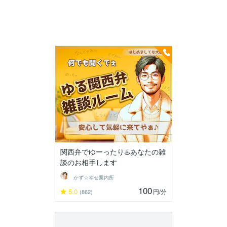
関西弁でゆーったり♨️あなたの雑
談のお相手します
かず☆幸せ案内所
100
5.0
円
/分
(862)