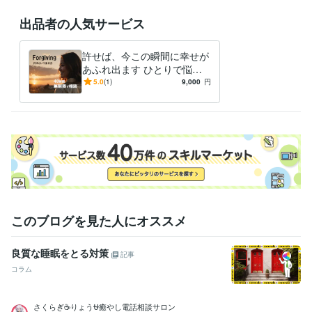
普通自動車第一種運転免許
取得年 : 1995年
出品者の人気サービス
ビジネス・クリエイティブツール
ChatGPT:1年
Bard:1年
CapCut:1年
Canva:2年
許せば、今この瞬間に幸せが
あふれ出ます ひとりで悩む
その他ツール
夜に…心が軽くなる“許し”の
5.0
(1)
9,000
円
VREW:1年
魔法
得意分野
悩み相談・カウンセリング
悩み相談・恋愛相談・話し相手
【恋愛相
談】
人間関係・仕事
愚痴・不満・その他
このブログを見た人にオススメ
良質な睡眠をとる対策
記事
コラム
さくらぎ☕りょう⛎癒やし電話相談サロン