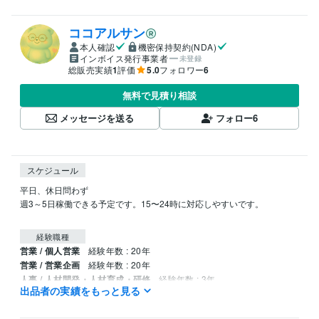
ココアルサン
本人確認
機密保持契約(NDA)
インボイス発行事業者
未登録
総販売実績
1
評価
5.0
フォロワー
6
無料で見積り相談
メッセージを送る
フォロー
6
スケジュール
平日、休日問わず

週3～5日稼働できる予定です。15〜24時に対応しやすいです。

経験職種
営業 / 個人営業
経験年数 : 20年
営業 / 営業企画
経験年数 : 20年
人事 / 人材開発・人材育成・研修
経験年数 : 3年
出品者の実績をもっと見る
ライフスタイル・その他 / 講師・インストラクター
経験年数 : 3年
資格・検定