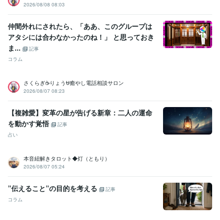
2026/08/08 08:03
仲間外れにされたら、「ああ、このグループは
アタシには合わなかったのね！」 と思っておき
ま...
記事
コラム
さくらぎ☕りょう⛎癒やし電話相談サロン
2026/08/07 08:23
【複雑愛】変革の星が告げる新章：二人の運命
を動かす覚悟
記事
占い
本音紐解きタロット◆灯（ともり）
2026/08/07 05:24
”伝えること”の目的を考える
記事
コラム