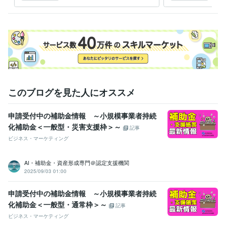
手続き！一人で悩まず無料相
グ会
談から♪
相談
このブログを見た人にオススメ
申請受付中の補助金情報 ～小規模事業者持続
化補助金＜一般型・災害支援枠＞～
記事
ビジネス・マーケティング
AI・補助金・資産形成専門＠認定支援機関
2025/09/03 01:00
申請受付中の補助金情報 ～小規模事業者持続
化補助金＜一般型・通常枠＞～
記事
ビジネス・マーケティング