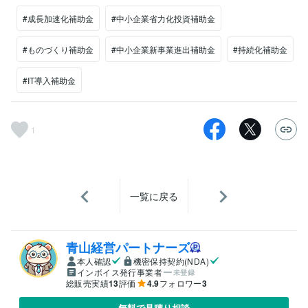
#成長加速化補助金
#中小企業省力化投資補助金
#ものづくり補助金
#中小企業新事業進出補助金
#持続化補助金
#IT導入補助金
1
一覧に戻る
青山経営パートナーズ
本人確認
機密保持契約(NDA)
インボイス発行事業者
未登録
総販売実績
13
評価
4.9
フォロワー
3
無料で見積り相談