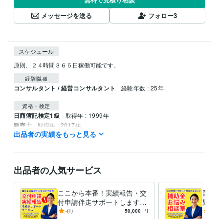
メッセージを送る
フォロー
3
スケジュール
原則、２４時間３６５日稼働可能です。
経験職種
コンサルタント / 経営コンサルタント
経験年数 : 25年
資格・検定
日商簿記検定1級
取得年 : 1999年
販売士
取得年 : 2017年
出品者の実績をもっと見る
2級FP技能士
取得年 : 2018年
税理士科目合格「財務諸表論」
取得年 : 2012年
公認会計士短答式試験合格
取得年 : 2004年
出品者の人気サービス
ここから本番！実績報告・交
国・
付申請伴走サポートします
疑問
全国あらゆる補助金の採択後
老舗
-
(1)
50,000
円
4.8