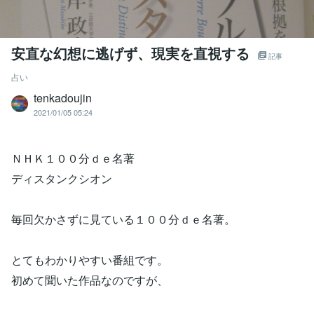
安直な幻想に逃げず、現実を直視する
記事
占い
tenkadoujin
2021/01/05 05:24
ＮＨＫ１００分ｄｅ名著
ディスタンクシオン
毎回欠かさずに見ている１００分ｄｅ名著。
とてもわかりやすい番組です。
初めて聞いた作品なのですが、