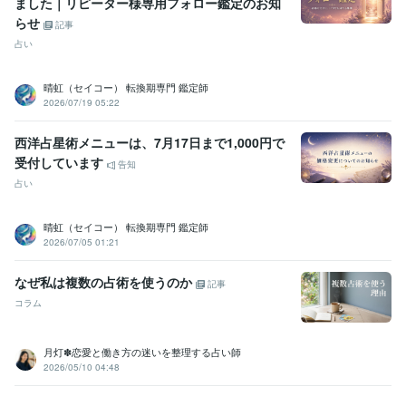
ました｜リピーター様専用フォロー鑑定のお知
らせ
記事
占い
晴虹（セイコー） 転換期専門 鑑定師
2026/07/19 05:22
西洋占星術メニューは、7月17日まで1,000円で
受付しています
告知
占い
晴虹（セイコー） 転換期専門 鑑定師
2026/07/05 01:21
なぜ私は複数の占術を使うのか
記事
コラム
月灯✽恋愛と働き方の迷いを整理する占い師
2026/05/10 04:48