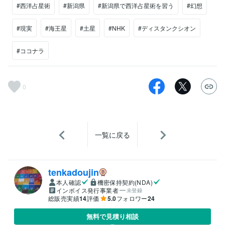
#西洋占星術
#新潟県
#新潟県で西洋占星術を習う
#幻想
#現実
#海王星
#土星
#NHK
#ディスタンクシオン
#ココナラ
0
一覧に戻る
tenkadoujin
本人確認
機密保持契約(NDA)
インボイス発行事業者
未登録
総販売実績
14
評価
5.0
フォロワー
24
無料で見積り相談