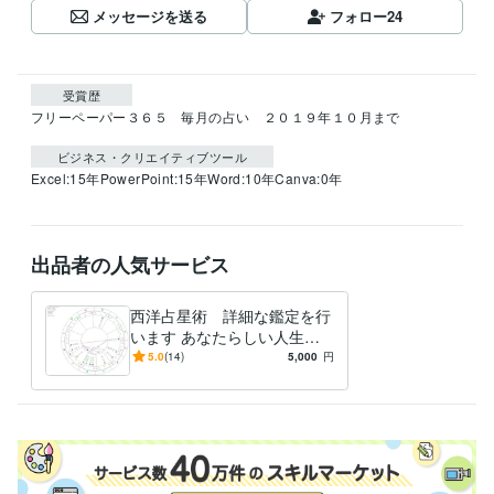
メッセージを送る
フォロー
24
受賞歴
フリーペーパー３６５　毎月の占い　２０１９年１０月まで
ビジネス・クリエイティブツール
Excel:15年
PowerPoint:15年
Word:10年
Canva:0年
出品者の人気サービス
西洋占星術 詳細な鑑定を行
います あなたらしい人生を
生き、本来の流れに沿って生
5.0
(14)
5,000
円
きているのか？