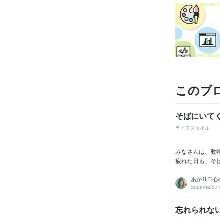
資格・
得意
このブ
そばにいて
ライフスタイル
みなさんは、動
疲れた日も、そ
あかり♡心
2026/08/07 
忘れられな