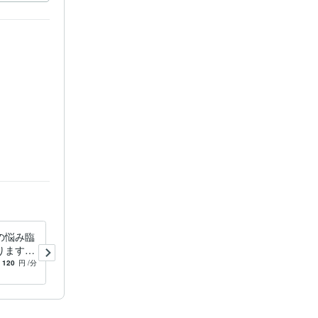
の悩み臨
プロカウンセラーがあなたの
ります
話をお聴きします カウンセ
年以上の
リング歴17年以上の臨床心理
120
円
/分
5.0
(17)
120
円
/分
み相談
士による相談タイム
コナラ　プ