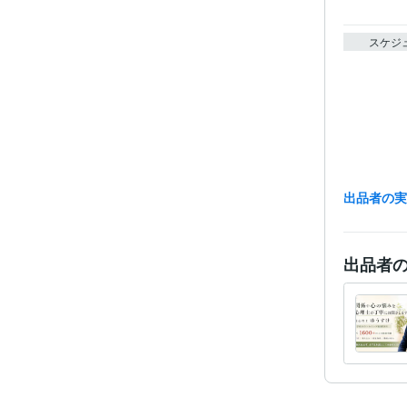
スケジ
出品者の
出品者
経験
職
受賞