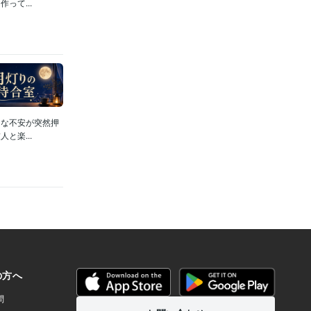
って...
んな不安が突然押
と楽...