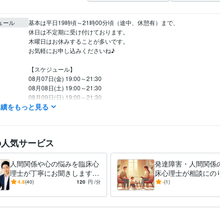
ュール
基本は平日19時頃～21時00分頃（途中、休憩有）まで、

休日は不定期に受け付けております。

木曜日はお休みすることが多いです。

お気軽にお申し込みくださいね♪

【スケジュール】

08月07日(金) 19:00～21:30

08月08日(土) 19:00～21:30

08月09日(日) 19:00～21:30

実績をもっと見る
以降は未定です。

※ 以上、大まかな予定です。

の人気サービス
※ 時間は変更する可能性があります。
ライフスタイル・その他 / カウンセラー・コーチ
経験年数 : 16年
職種
人間関係や心の悩みを臨床心
発達障害・人間関係
理士が丁寧にお聞きします
床心理士が相談にの
精神科クリニック
2008年11月 ~ 2012年5月
歴
カウンセリング歴18年以上の
カウンセリング歴17
4.8
(40)
120
円
/分
-
(1)
スクールカウンセラー
2009年3月 ~ 現在
臨床心理士による悩み相談
臨床心理士による悩
私設相談室
2012年3月 ~ 現在
ココナラ　レギュラーランク昇格
ココナラ　ブロンズランク昇格
コ
歴