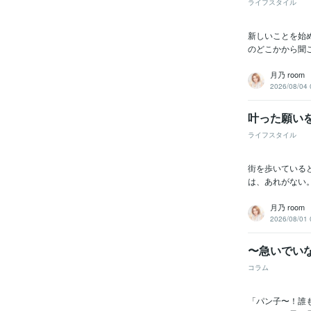
ライフスタイル
新しいことを始
のどこかから聞こ
月乃 room
2026/08/04 
叶った願い
ライフスタイル
街を歩いている
は、あれがない
月乃 room
2026/08/01 
〜急いでい
コラム
「パン子〜！誰