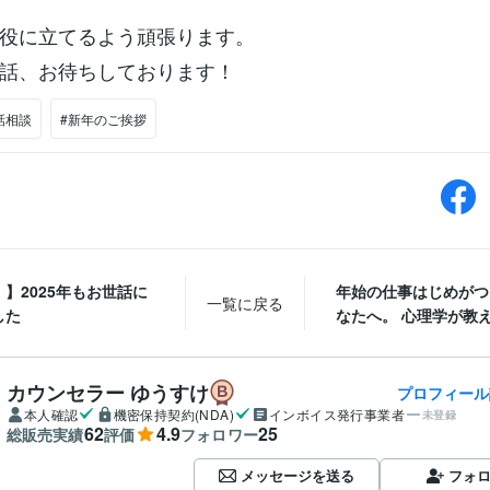
役に立てるよう頑張ります。
話、お待ちしております！
話相談
#新年のご挨拶
】2025年もお世話に
年始の仕事はじめがつ
一覧に戻る
した
なたへ。 心理学が教える
カウンセラー ゆうすけ
プロフィール
本人確認
機密保持契約(NDA)
インボイス発行事業者
未登録
62
4.9
25
総販売実績
評価
フォロワー
メッセージを送る
フォ