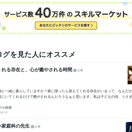
ラチナランク昇格
臨床心理士
取得年 : 2008年
検定
悩み相談・カウンセリング
カウンセリング、相談
分野
ログを見た人にオススメ
くれる存在と、心が癒やされる時間
記事
物と一緒に暮らしていますか？家に帰ったら迎えてくれる存在がいるって、なんだ
ばにいてくれるだけで癒やされるんだろうなぁと思います。私は子どもの頃、うさぎを
の小部屋
04:13
い家庭科の先生
記事