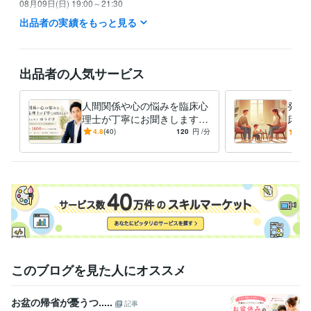
08月09日(日) 19:00～21:30

出品者の実績をもっと見る
以降は未定です。

※ 以上、大まかな予定です。

※ 時間は変更する可能性があります。
出品者の人気サービス
経験職種
ライフスタイル・その他 / カウンセラー・コーチ
経験年数 : 16年
人間関係や心の悩みを臨床心
発達
理士が丁寧にお聞きします
床心
職歴
カウンセリング歴18年以上の
カウ
4.8
(40)
120
円
/分
-
(1)
精神科クリニック
2008年11月 ~ 2012年5月
臨床心理士による悩み相談
臨床
スクールカウンセラー
2009年3月 ~ 現在
私設相談室
2012年3月 ~ 現在
受賞歴
ココナラ　レギュラーランク昇格
ココナラ　ブロンズランク昇格
コ
コナラ　プラチナランク昇格
資格・検定
臨床心理士
取得年 : 2008年
このブログを見た人にオススメ
得意分野
悩み相談・カウンセリング
カウンセリング、相談
お盆の帰省が憂うつ.....
記事