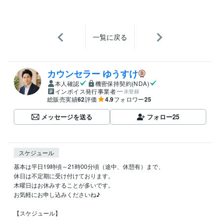
一覧に戻る
カウンセラー ゆうすけ
本人確認
機密保持契約(NDA)
インボイス発行事業者
未登録
総販売実績
62
評価
4.9
フォロワー
25
メッセージを送る
フォロー
25
スケジュール
基本は平日19時頃～21時00分頃（途中、休憩有）まで、

休日は不定期に受け付けております。

木曜日はお休みすることが多いです。

お気軽にお申し込みくださいね♪

【スケジュール】
