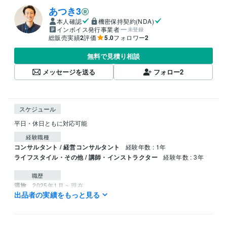
あつき3
本人確認
機密保持契約(NDA)
インボイス発行事業者
未登録
総販売実績
2
評価
5.0
フォロワー
2
無料で見積り相談
メッセージを送る
フォロー
2
スケジュール
平日・休日ともに対応可能
経験職種
コンサルタント / 経営コンサルタント
経験年数 : 1年
ライフスタイル・その他 / 講師・インストラクター
経験年数 : 3年
職歴
温旅
2025年1月 ~ 現在
出品者の実績をもっと見る
学歴
龍谷大学
2017年3月 ~ 2021年2月