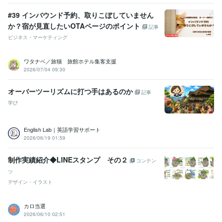
#39 インバウンド予約、取りこぼしていません
か？宿が見直したいOTAページのポイント
記事
ビジネス・マーケティング
ワタナベ／旅猫 旅館ホテル集客支援
2026/07/04 09:30
オーバーツーリズムに打つ手はあるのか
記事
学び
English Lab｜英語学習サポート
2026/06/19 01:59
制作実績紹介◆LINEスタンプ その２
コンテン
ツ
デザイン・イラスト
カロ当選
2026/06/10 02:51