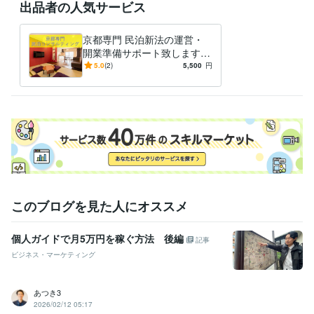
出品者の人気サービス
京都専門 民泊新法の運営・
開業準備サポート致します
民泊を検討中の方、運営中で
5.0
(2)
5,500
円
悩まれている方等どなたで
も！
このブログを見た人にオススメ
個人ガイドで月5万円を稼ぐ方法 後編
記事
ビジネス・マーケティング
あつき3
2026/02/12 05:17