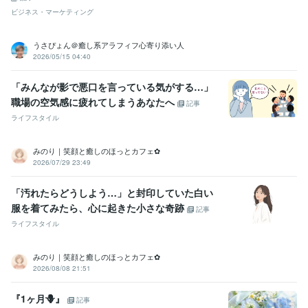
ビジネス・マーケティング
うさぴょん＠癒し系アラフィフ心寄り添い人
2026/05/15 04:40
「みんなが影で悪口を言っている気がする…」
職場の空気感に疲れてしまうあなたへ
記事
ライフスタイル
みのり｜笑顔と癒しのほっとカフェ✿
2026/07/29 23:49
「汚れたらどうしよう…」と封印していた白い
服を着てみたら、心に起きた小さな奇跡
記事
ライフスタイル
みのり｜笑顔と癒しのほっとカフェ✿
2026/08/08 21:51
『1ヶ月🪻』
記事