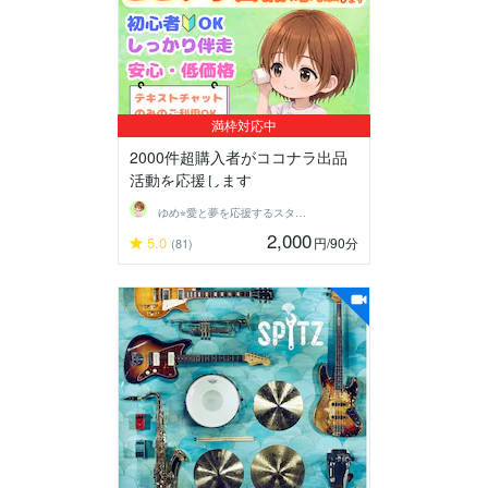
満枠対応中
2000件超購入者がココナラ出品
活動を応援します
ゆめ⭐︎愛と夢を応援するスターゲイザー
2,000
5.0
円
/90分
(81)