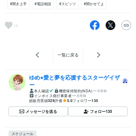
#聞き上手
#電話相談
#スピッツ
#聞かせてよ
16
一覧に戻る
ゆめ⭐︎愛と夢を応援するスターゲイザ
ー
本人確認
機密保持契約(NDA)
未登録
インボイス発行事業者
未登録
総販売実績
329
評価
5.0
フォロワー
135
メッセージを送る
フォロー
135
スケジュール