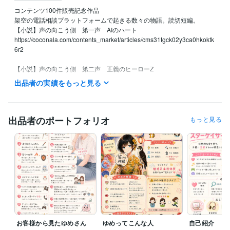
コンテンツ100件販売記念作品

架空の電話相談プラットフォームで起きる数々の物語。読切短編。

【小説】声の向こう側　第一声　AIのハート

https://coconala.com/contents_market/articles/cms31tgck02y3ca0hkoktk
6r2

【小説】声の向こう側　第二声　正義のヒーローZ

https://coconala.com/contents_market/articles/cmsdflkc902nmad0hqb4u
出品者の実績をもっと見る
k9fr?ref=csm_profile

8/9 〜15 お休み

（ビデオチャット対応が難しいです。場合によっては繋げられるかもし
出品者のポートフォリオ
もっと見る
れません。）

DMにて気軽にお問い合わせください。

夜は21時以降は寝てる場合があります。

電話相談は待機中は即購入OKです、またビデオチャットもすぐ対応可能
です♪

満枠対応中と表記されていても、スケジュールが⭕️の時間帯は空きがご
ざいます。お手数おかけしますが、DMまでお願いいたします。
経験職種
お客様から見たゆめさん
ゆめってこんな人
自己紹介
不動産 / 不動産・マンション・ビル管理
経験年数 : 7年