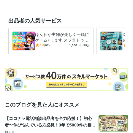
受賞歴
ココナラに購入者として利用開始
ココナラ初出品
コンテンツマーケ
出品者の人気サービス
ット初出品
コンテンツマーケット100件販売達成
資格・検定
ほんわか主婦が楽しく一緒に
ロッ
保育士
取得年 : 2020年
ゲーム⭐︎します スプラトゥー
の音
リンパケアセラピスト
取得年 : 2021年
ン3、桃鉄、ぷよぷよ、将
詞解
5.0
(67)
1,000
円
/90分
5.0
棋、オセロetc、
ーの
ビジネス・クリエイティブツール
Canva:0年
Excel:10年
PowerPoint:10年
Word:10年
その他ツール
SPITZ好き:99年
ココナラ好き:2年
得意分野
悩み相談・カウンセリング
ココナラ出品応援
音楽紹介による癒し励
まし
ゲームを一緒に楽しむ
このブログを見た人にオススメ
【ココナラ電話相談出品者を全力応援！】初心
者〜伸び悩んでいる方必見！3年で5000件の相...
記事