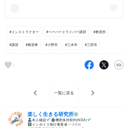
#インストラクター
#ペーパードライバー講習
#教習所
#講習
#教習車
#小野市
#三木市
#三田市
2
一覧に戻る
楽しく生きる研究所
本人確認
機密保持契約(NDA)
インボイス発行事業者
未登録