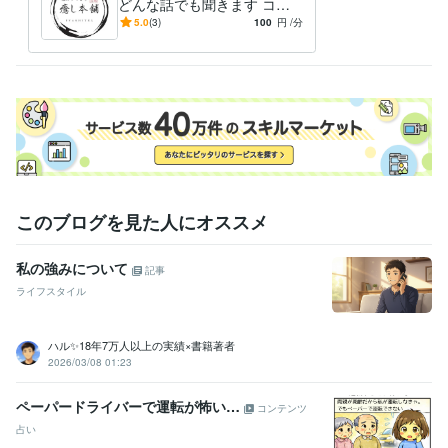
どんな話でも聞きます コン
サルタント&インストラクタ
5.0
(3)
100
円
/分
ーがじっくり愚痴をお聞きし
ます
このブログを見た人にオススメ
私の強みについて
記事
ライフスタイル
ハル✨18年7万人以上の実績×書籍著者
2026/03/08 01:23
ペーパードライバーで運転が怖い…
コンテンツ
占い