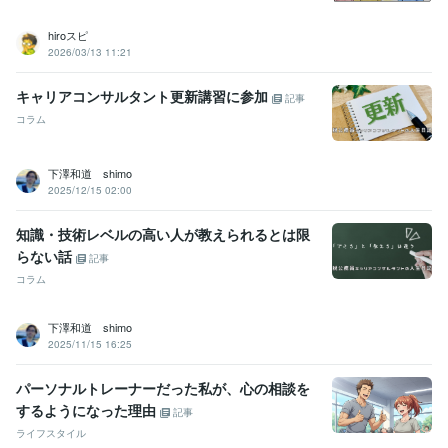
hiroスピ
2026/03/13 11:21
キャリアコンサルタント更新講習に参加
記事
コラム
下澤和道 shimo
2025/12/15 02:00
知識・技術レベルの高い人が教えられるとは限
らない話
記事
コラム
下澤和道 shimo
2025/11/15 16:25
パーソナルトレーナーだった私が、心の相談を
するようになった理由
記事
ライフスタイル