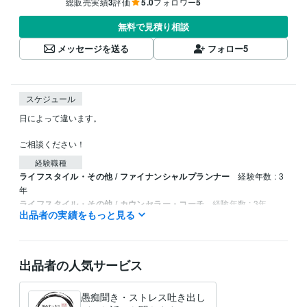
総販売実績
3
評価
5.0
フォロワー
5
無料で見積り相談
メッセージを送る
フォロー
5
スケジュール
日によって違います。

ご相談ください！
経験職種
ライフスタイル・その他 / ファイナンシャルプランナー
経験年数 : 3
年
ライフスタイル・その他 / カウンセラー・コーチ
経験年数 : 3年
出品者の実績をもっと見る
ライフスタイル・その他 / アドバイザー
経験年数 : 10年
出品者の人気サービス
愚痴聞き・ストレス吐き出し