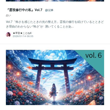
『霊視修行中の私』Vol.7
記事
占い
Vol.7「怖さを感じたときの光の整え方」霊視の修行を続けているとときど
き理由のわからない“怖さ”が 湧いてくることがあ...
★琴音★ことね☪️
2026/01/14 06:05