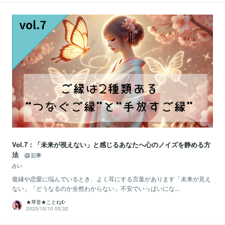
Vol.7：「未来が視えない」と感じるあなたへ心のノイズを静める方
法
記事
占い
復縁や恋愛に悩んでいるとき、よく耳にする言葉があります「未来が見え
ない」「どうなるのか全然わからない」不安でいっぱいにな...
★琴音★ことね☪️
2025/10/10 05:32