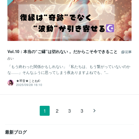
Vol.10：本当の“ご縁”は切れない 。だからこそ今できること
記事
占い
「もう終わった関係かもしれない」「私たちは、もう繋がっていないのか
な……」そんなふうに思ってしまう夜ありますよねでも、“...
★琴音★ことね☪️
2025/09/28 16:10
1
2
3
3
最新ブログ