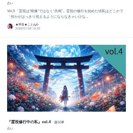
占い
Vol.5「霊視は“映像”ではなく“共鳴”」霊視の修行を始めた頃私はどこかで
「何かがはっきり視えるようにならなきゃいけな...
★琴音★ことね☪️
2026/01/08 10:03
『霊視修行中の私』vol.4
記事
占い