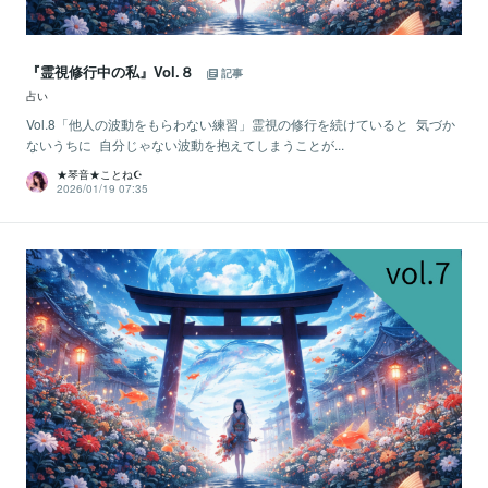
『霊視修行中の私』Vol.８
記事
占い
Vol.8「他人の波動をもらわない練習」霊視の修行を続けていると 気づか
ないうちに 自分じゃない波動を抱えてしまうことが...
★琴音★ことね☪️
2026/01/19 07:35