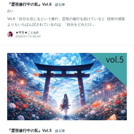
『霊視修行中の私』Vol.6
記事
占い
Vol.6「自分を信じるという修行」霊視の修行を続けていると 技術や感覚
よりもいちばん試されているのは 「自分をどれだけ...
★琴音★ことね☪️
2026/01/10 06:40
『霊視修行中の私』Vol.5
記事