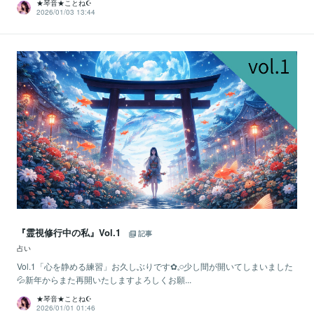
★琴音★ことね☪️
2026/01/03 13:44
『霊視修行中の私』Vol.1
記事
占い
Vol.1「心を静める練習」お久しぶりです✿𓈒𓏸少し間が開いてしまいました
💦新年からまた再開いたしますよろしくお願...
★琴音★ことね☪️
2026/01/01 01:46