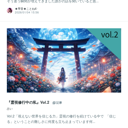
そう迷う瞬間が増えてきました誰かの話を聞いていると急...
★琴音★ことね☪️
2026/01/04 15:56
『霊視修行中の私』Vol.2
記事
占い
Vol.2「視えない世界を信じる力」霊視の修行を続けている中で 「信じ
る」ということの難しさに何度も立ち止まっています何...