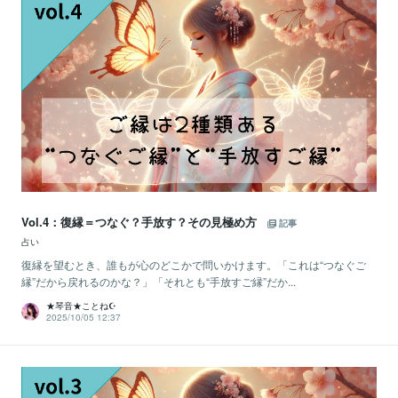
Vol.4：復縁＝つなぐ？手放す？その見極め方
記事
占い
復縁を望むとき、誰もが心のどこかで問いかけます。「これは“つなぐご
縁”だから戻れるのかな？」「それとも“手放すご縁”だか...
★琴音★ことね☪️
2025/10/05 12:37