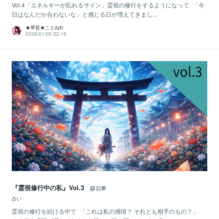
Vol.4「エネルギーが乱れるサイン」霊視の修行をするようになって 「今
日はなんだか合わないな」と感じる日が増えてきまし...
★琴音★ことね☪️
2026/01/05 22:15
『霊視修行中の私』Vol.3
記事
占い
霊視の修行を続ける中で 「これは私の感情？ それとも相手のもの？」