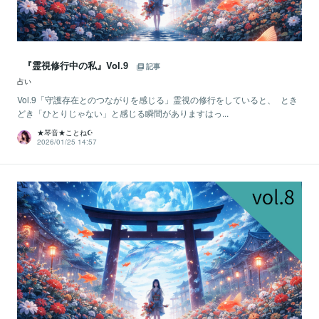
『霊視修行中の私』Vol.9
記事
占い
Vol.9「守護存在とのつながりを感じる」霊視の修行をしていると、 とき
どき「ひとりじゃない」と感じる瞬間がありますはっ...
★琴音★ことね☪️
2026/01/25 14:57