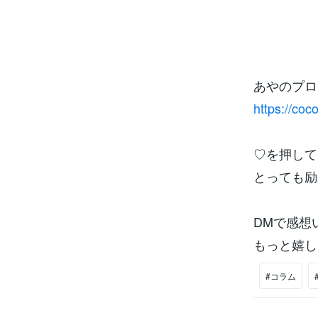
あやのプロ
https://co
♡を押して
とっても励み
DMで感想
もっと嬉し
#コラム