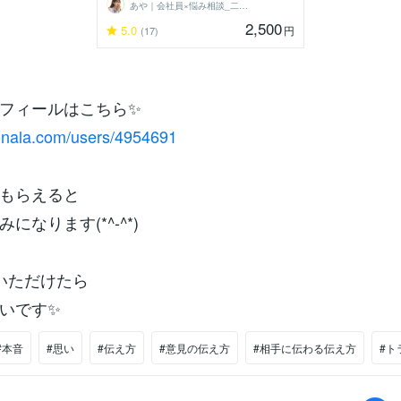
あや｜会社員×悩み相談_二刀流メガネ女子
2,500
5.0
円
(17)
フィールはこちら✨
conala.com/users/4954691
もらえると
になります(*^-^*)
いただけたら
いです✨
#本音
#思い
#伝え方
#意見の伝え方
#相手に伝わる伝え方
#ト