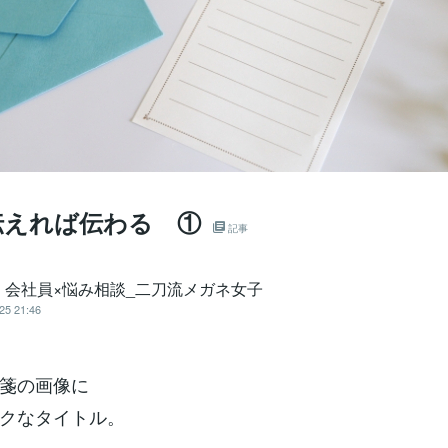
伝えれば伝わる ①
記事
｜会社員×悩み相談_二刀流メガネ女子
25 21:46
箋の画像に
クなタイトル。