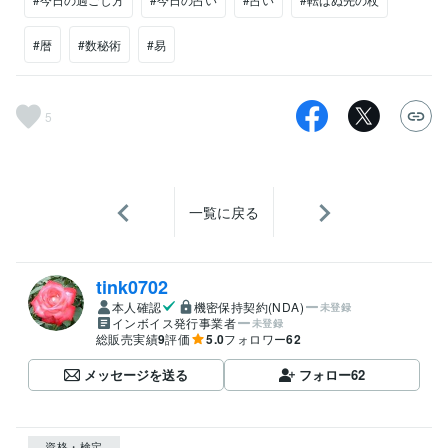
#暦
#数秘術
#易
5
一覧に戻る
tink0702
本人確認
機密保持契約(NDA)
未登録
インボイス発行事業者
未登録
総販売実績
9
評価
5.0
フォロワー
62
メッセージを送る
フォロー
62
資格・検定