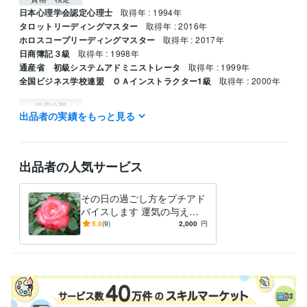
日本心理学会認定心理士
取得年 : 1994年
タロットリーディングマスター
取得年 : 2016年
ホロスコープリーディングマスター
取得年 : 2017年
日商簿記３級
取得年 : 1998年
通産省 初級システムアドミニストレータ
取得年 : 1999年
全国ビジネス学校連盟 ＯＡインストラクター1級
取得年 : 2000年
得意分野
出品者の実績をもっと見る
占い
仕事上の人間関係　企業の本音
仕事 恋愛 人間関係
出品者の人気サービス
その日の過ごし方をプチアド
バイスします 運気の与える
神秘の世界を覗いてみません
5.0
(9)
2,000
円
か？