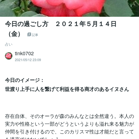
今日の過ごし方 ２０２１年５月１４日
（金）
記事
占い
tink0702
2021/05/12 23:09
今日のイメージ：
世渡り上手に人を繋げて利益を得る商才のあるイヌさん
存在自体、そのオーラが森のみんなとは全然違う。本人の
実力や性格という一部がどうというよりも溢れ来る魅力が
仲間を引き付けるので、このカリスマ性は才能だと言って