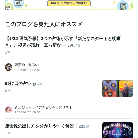
このブログを見た人にオススメ
【5/22 運気予報】2つの占術が示す『新たなスタートと明晰
さ』。視界が晴れ、真っ新な一...
記事
占い
蓮美乃 れみの
2026/05/21 22:54
8月7日の占い
記事
占い
きよぴぃ☆ライフスピリチュアリスト
2026/08/06 20:33
運命数の出し方を分かりやすく解説！
記事
占い