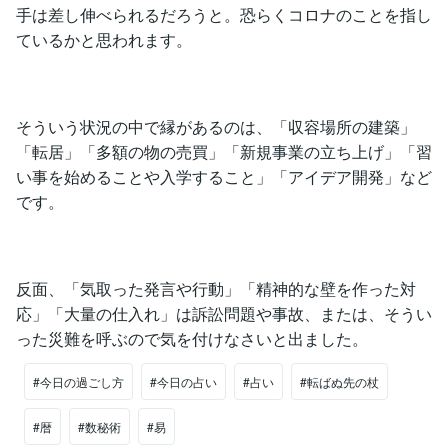
手は差し伸べられるだろうと。恐らくコロナのことを指し
ているかと思われます。
そういう状況の中で縁があるのは、「収容場所の建築」
「転居」「多額の物の売買」「新規事業の立ち上げ」「習
い事を始めることや入学すること」「アイデア開発」など
です。
反面、「気取った発言や行動」「精神的な壁を作った対
応」「大量の仕入れ」は訴訟問題や事故、または、そうい
った災難を呼ぶので気を付けなさいと出ました。
#今日の過ごし方
#今日の占い
#占い
#転ばぬ先の杖
#暦
#数秘術
#易