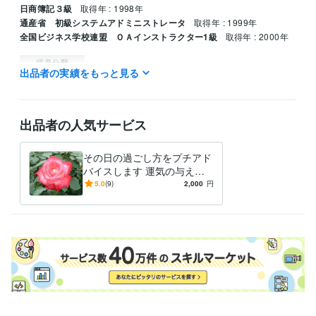
日商簿記３級
取得年 : 1998年
通産省 初級システムアドミニストレータ
取得年 : 1999年
全国ビジネス学校連盟 ＯＡインストラクター1級
取得年 : 2000年
得意分野
出品者の実績をもっと見る
占い
仕事上の人間関係　企業の本音
仕事 恋愛 人間関係
出品者の人気サービス
その日の過ごし方をプチアド
バイスします 運気の与える
神秘の世界を覗いてみません
5.0
(9)
2,000
円
か？