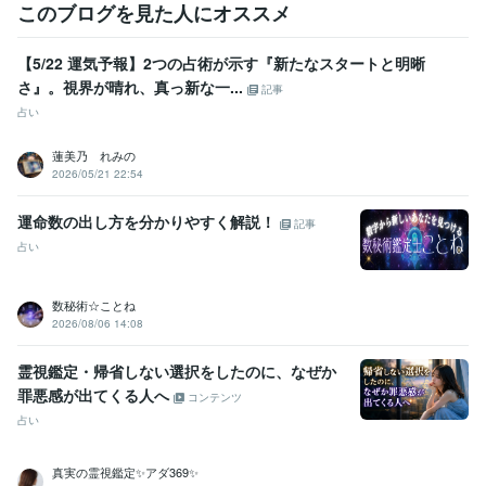
このブログを見た人にオススメ
【5/22 運気予報】2つの占術が示す『新たなスタートと明晰
さ』。視界が晴れ、真っ新な一...
記事
占い
蓮美乃 れみの
2026/05/21 22:54
運命数の出し方を分かりやすく解説！
記事
占い
数秘術☆ことね
2026/08/06 14:08
霊視鑑定・帰省しない選択をしたのに、なぜか
罪悪感が出てくる人へ
コンテンツ
占い
真実の霊視鑑定✨アダ369✨