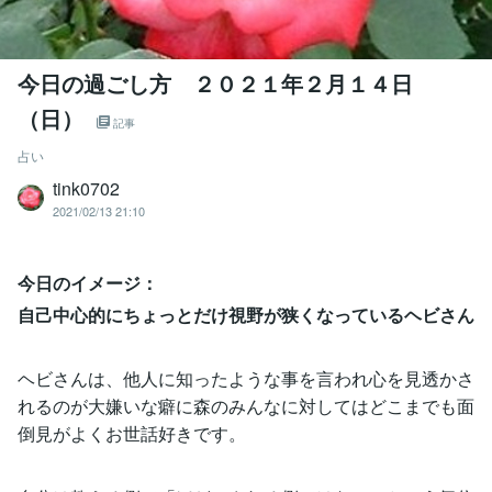
今日の過ごし方 ２０２１年２月１４日
（日）
記事
占い
tink0702
2021/02/13 21:10
今日のイメージ：
自己中心的にちょっとだけ視野が狭くなっているヘビさん
ヘビさんは、他人に知ったような事を言われ心を見透かさ
れるのが大嫌いな癖に森のみんなに対してはどこまでも面
倒見がよくお世話好きです。