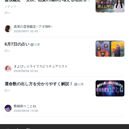
コ
ンテンツ
占い
真実の霊視鑑定✨アダ369✨
2026/08/07 02:45
8月7日の占い
記事
占い
きよぴぃ☆ライフスピリチュアリスト
2026/08/06 20:33
運命数の出し方を分かりやすく解説！
記事
占い
数秘術☆ことね
2026/08/06 14:08