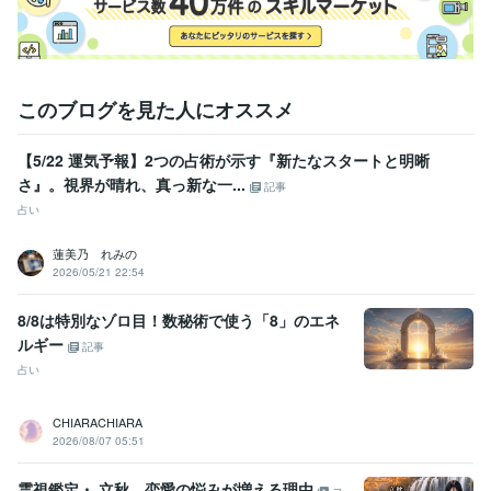
このブログを見た人にオススメ
【5/22 運気予報】2つの占術が示す『新たなスタートと明晰
さ』。視界が晴れ、真っ新な一...
記事
占い
蓮美乃 れみの
2026/05/21 22:54
8/8は特別なゾロ目！数秘術で使う「8」のエネ
ルギー
記事
占い
CHIARACHIARA
2026/08/07 05:51
霊視鑑定・ 立秋、恋愛の悩みが増える理由