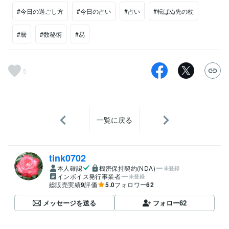
#今日の過ごし方
#今日の占い
#占い
#転ばぬ先の杖
#暦
#数秘術
#易
5
一覧に戻る
tink0702
本人確認
機密保持契約(NDA)
未登録
インボイス発行事業者
未登録
総販売実績
9
評価
5.0
フォロワー
62
メッセージを送る
フォロー
62