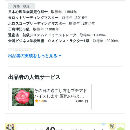
資格・検定
日本心理学会認定心理士
取得年 : 1994年
タロットリーディングマスター
取得年 : 2016年
ホロスコープリーディングマスター
取得年 : 2017年
日商簿記３級
取得年 : 1998年
通産省 初級システムアドミニストレータ
取得年 : 1999年
全国ビジネス学校連盟 ＯＡインストラクター1級
取得年 : 2000年
得意分野
出品者の実績をもっと見る
占い
仕事上の人間関係　企業の本音
仕事 恋愛 人間関係
出品者の人気サービス
その日の過ごし方をプチアド
バイスします 運気の与える
神秘の世界を覗いてみません
5.0
(9)
2,000
円
か？